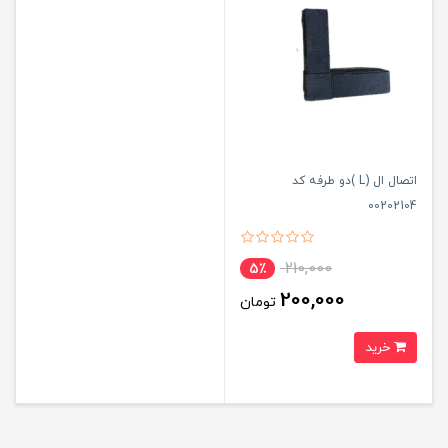
اتصال ال (L )دو طرفه کد
00202104
210,000
5٪
200,000
تومان
خرید