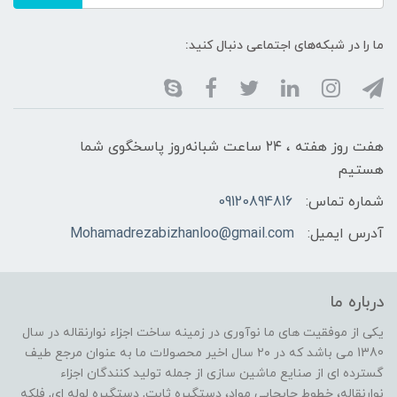
ما را در شبکه‌های اجتماعی دنبال کنید:
هفت روز هفته ، ۲۴ ساعت شبانه‌روز پاسخگوی شما
هستیم
شماره تماس:
09120894816
آدرس ایمیل:
Mohamadrezabizhanloo@gmail.com
درباره ما
یکی از موفقیت های ما نوآوری در زمینه ساخت اجزاء نوارنقاله در سال
1380 می باشد که در ۲۰ سال اخیر محصولات ما به عنوان مرجع طیف
گسترده ای از صنایع ماشین سازی از جمله تولید کنندگان اجزاء
نوارنقاله، خطوط جابجایی مواد، دستگیره ثابت, دستگیره لوله ای, فلکه