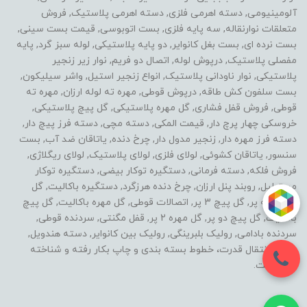
آلومینیومی, دسته اهرمی فلزی, دسته اهرمی پلاستیک, فروش
متعلقات نوارنقاله, سه پایه فلزی, بست اتوبوسی, قیمت بست سینی,
بست نرده ای, بست بغل کانوایر, دو پایه پلاستیکی, لوله سبز گرد, پایه
مفصلی پلاستیک, درپوش لوله, اتصال دو فریم, نوار زیر زنجیر
پلاستیکی, نوار ناودانی پلاستیک, انواع زنجیر استیل, واشر سیلیکون,
بست سلفون کش طاقه, درپوش قوطی, مهره ته لوله ارزان, مهره ته
قوطی, فروش قفل فشاری, گل مهره پلاستیکی, گل پیچ پلاستیکی,
خروسکی چهار پرچ دار, قیمت المکی, دسته مچی, دسته فرز پیچ دار,
دسته فرز مهره دار, زنجیر مدول دار, چرخ دنده, یاتاقان ضد آب, بست
سنسور, یاتاقان کشوئی, لولای فلزی, لولای پلاستیک, لولای ریگلاژی,
فروش فلکه, دسته فرمانی, دستگیره توکار بیضی, دستگیره توکار
مستطیل, روبند پنل ارزان, چرخ دنده هرزگرد, دستگیره باکالیت, گل
مهره سه پر, گل پیچ 3 پر, اتصالات قوطی, گل مهره باکالیت, گل پیچ
باکالیت, گل پیچ دو پر, گل مهره 2 پر, قفل مگنتی, سردنده قوطی,
سردنده بادامی, رولیک بلبرینگی, رولیک بین کانوایر, دسته هندویل,
خطوط انتقال قدرت، خطوط بسته بندی و چاپ بکار رفته و شناخته
شده است.