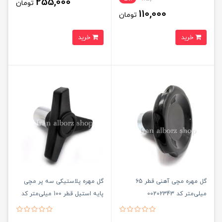
255,000
تومان
110,000
تومان
خرید
خرید
گل مهره مچی آهنی قطر 65
گل مهره پلاستیکی سه پر مچی
میلی‌متر کد 00202343
پایه استیل قطر 100 میلی‌متر کد
00202381