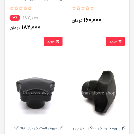
00202244
187,000
3٪
160,000
تومان
182,000
تومان
خرید
خرید
گل مهره خروسکی مادگی مدل چهار
گل مهره پلاستیکی براق m8 گرد