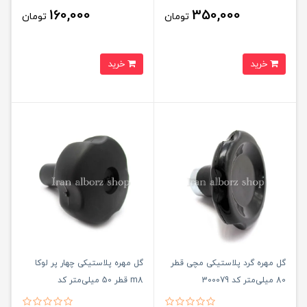
160,000
350,000
تومان
تومان
خرید
خرید
گل مهره گرد پلاستیکی مچی قطر
گل مهره پلاستیکی چهار پر لوکا
80 میلی‌متر کد 300079
m8 قطر 50 میلی‌متر کد
00202685