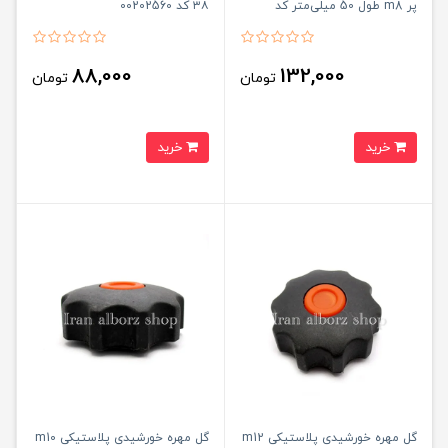
پر m8 طول 50 میلی‌متر کد
۳۸ کد 00202560
00202239
88,000
132,000
تومان
تومان
خرید
خرید
گل مهره خورشیدی پلاستیکی m12
گل مهره خورشیدی پلاستیکی m10