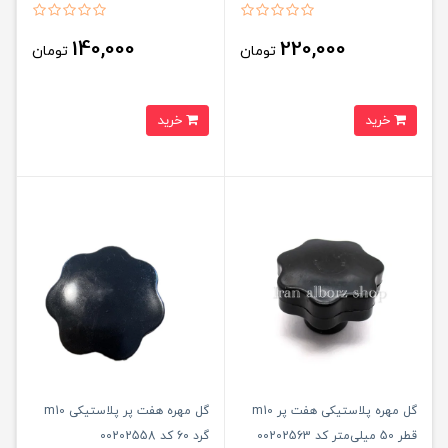
140,000
220,000
تومان
تومان
خرید
خرید
گل مهره پلاستیکی هفت پر m10
گل مهره هفت پر پلاستیکی m10
قطر 50 میلی‌متر کد 00202563
گرد 60 کد 00202558