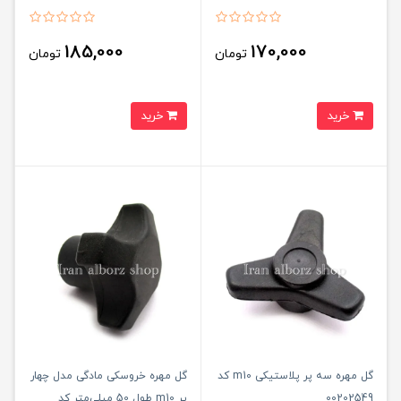
185,000
170,000
تومان
تومان
خرید
خرید
گل مهره سه پر پلاستیکی m10 کد
گل مهره خروسکی مادگی مدل چهار
00202549
پر m10 طول 50 میلی‌متر کد