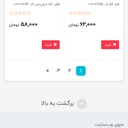
قط ۵۸ کد 00202255
قطر 58 میلی‌متر کد 00202254
58,000
62,000
تومان
تومان
خرید
خرید
3
2
1
برگشت به بالا
منوی وب‌سایت