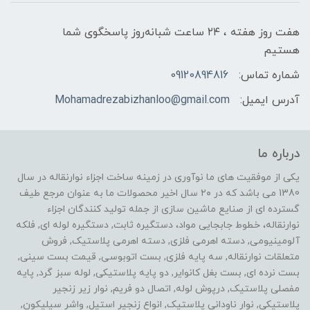
هفت روز هفته ، ۲۴ ساعت شبانه‌روز پاسخگوی شما
هستیم
شماره تماس:
09120894816
آدرس ایمیل:
Mohamadrezabizhanloo@gmail.com
درباره ما
یکی از موفقیت های ما نوآوری در زمینه ساخت اجزاء نوارنقاله در سال
1380 می باشد که در ۲۰ سال اخیر محصولات ما به عنوان مرجع طیف
گسترده ای از صنایع ماشین سازی از جمله تولید کنندگان اجزاء
نوارنقاله، خطوط جابجایی مواد، دستگیره ثابت, دستگیره لوله ای, فلکه
آلومینیومی, دسته اهرمی فلزی, دسته اهرمی پلاستیک, فروش
متعلقات نوارنقاله, سه پایه فلزی, بست اتوبوسی, قیمت بست سینی,
بست نرده ای, بست بغل کانوایر, دو پایه پلاستیکی, لوله سبز گرد, پایه
مفصلی پلاستیک, درپوش لوله, اتصال دو فریم, نوار زیر زنجیر
پلاستیکی, نوار ناودانی پلاستیک, انواع زنجیر استیل, واشر سیلیکون,