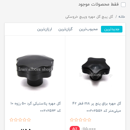
فقط محصولات موجود
خانه
گل پیچ گل مهره وپیچ خروسکی
جدیدترین
محبوب‌ترین
گران‌ترین
ارزان‌ترین
گل مهره براق پنج پر m8 قطر 42
گل مهره پلاستیکی گرد 50 رزوه 10
میلی‌متر کد 00202556
کد 00202563
115,000
5٪