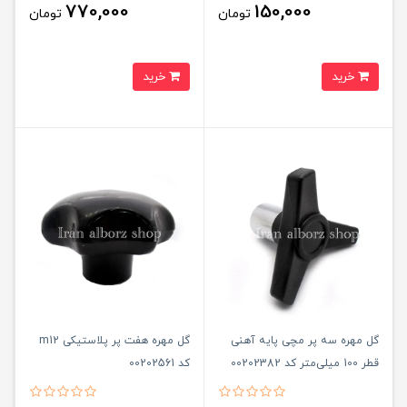
770,000
150,000
تومان
تومان
خرید
خرید
گل مهره سه پر مچی پایه آهنی
گل مهره هفت پر پلاستیکی m12
قطر 100 میلی‌متر کد 00202382
کد 00202561