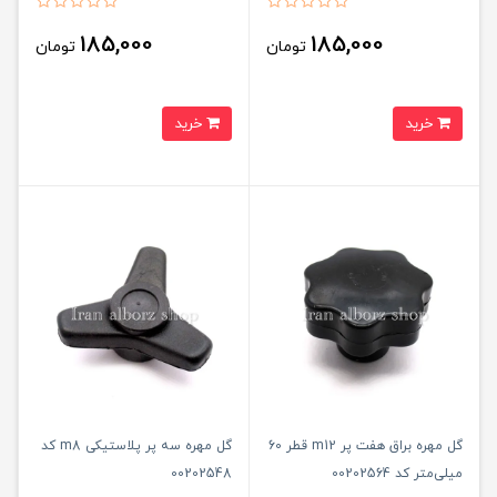
185,000
185,000
تومان
تومان
خرید
خرید
گل مهره براق هفت پر m12 قطر 60
گل مهره سه پر پلاستیکی m8 کد
میلی‌متر کد 00202564
00202548