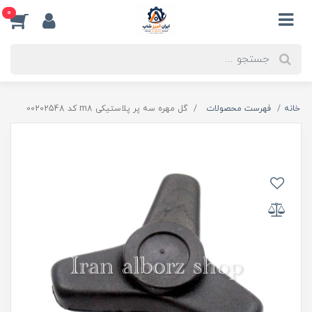
0
خانه
فهرست محصولات
گل مهره سه پر پلاستیکی m8 کد 00202548