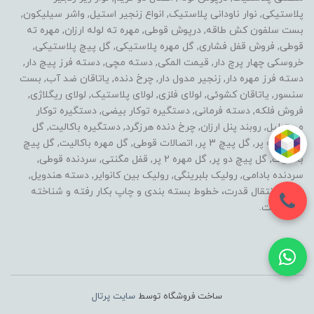
پلاستیکی, نوار ناودانی پلاستیک, انواع زنجیر استیل, واشر سیلیکون,
بست سلفون کش طاقه, درپوش قوطی, مهره ته لوله ارزان, مهره ته
قوطی, فروش قفل فشاری, گل مهره پلاستیکی, گل پیچ پلاستیکی,
خروسکی چهار پرچ دار, قیمت المکی, دسته مچی, دسته فرز پیچ دار,
دسته فرز مهره دار, زنجیر مدول دار, چرخ دنده, یاتاقان ضد آب, بست
سنسور, یاتاقان کشوئی, لولای فلزی, لولای پلاستیک, لولای ریگلاژی,
فروش فلکه, دسته فرمانی, دستگیره توکار بیضی, دستگیره توکار
مستطیل, روبند پنل ارزان, چرخ دنده هرزگرد, دستگیره باکالیت, گل
مهره سه پر, گل پیچ 3 پر, اتصالات قوطی, گل مهره باکالیت, گل پیچ
باکالیت, گل پیچ دو پر, گل مهره 2 پر, قفل مگنتی, سردنده قوطی,
سردنده بادامی, رولیک بلبرینگی, رولیک بین کانوایر, دسته هندویل,
خطوط انتقال قدرت، خطوط بسته بندی و چاپ بکار رفته و شناخته
شده است.
ساخت فروشگاه توسط
سایت پرتال