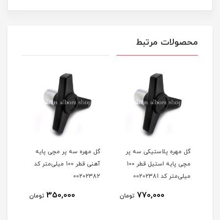
محصولات مرتبط
گل مهره مچی آهنی قطر 65
گل مهره پلاستیکی سه پر
گل مهره سه پر مچی پایه
گل م
مچی پایه استیل قطر 100
آهنی قطر 100 میلی‌متر کد
m12 کد 0202561
میلی‌متر کد 00202381
00202382
350,000
770,000
مان
تومان
تومان