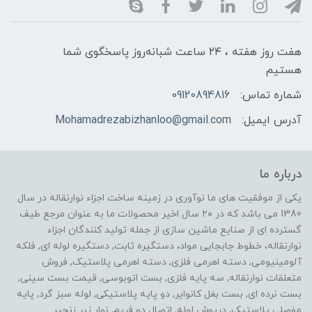
هفت روز هفته ، ۲۴ ساعت شبانه‌روز پاسخگوی شما
هستیم
شماره تماس:
09120894816
آدرس ایمیل:
Mohamadrezabizhanloo@gmail.com
درباره ما
یکی از موفقیت های ما نوآوری در زمینه ساخت اجزاء نوارنقاله در سال
1380 می باشد که در ۲۰ سال اخیر محصولات ما به عنوان مرجع طیف
گسترده ای از صنایع ماشین سازی از جمله تولید کنندگان اجزاء
نوارنقاله، خطوط جابجایی مواد، دستگیره ثابت, دستگیره لوله ای, فلکه
آلومینیومی, دسته اهرمی فلزی, دسته اهرمی پلاستیک, فروش
متعلقات نوارنقاله, سه پایه فلزی, بست اتوبوسی, قیمت بست سینی,
بست نرده ای, بست بغل کانوایر, دو پایه پلاستیکی, لوله سبز گرد, پایه
مفصلی پلاستیک, درپوش لوله, اتصال دو فریم, نوار زیر زنجیر