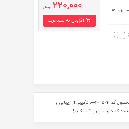
220,000
تومان
مشخصات: ساخت ایران قطر گل مهره: 60 میلی‌متر ارتفاع: 35 میلی‌متر قطر رزوه: 12
افزودن به سبدخرید
ضمانت اصل
بودن کالا
با گل مهره براق هفت پر m12، جلوه‌ای خاص به پروژه‌های خود ببخشید! با قطر 60 میلی‌متر و طراحی منحصر به فرد، این محصول کد 00202564، ترکیبی از زیبایی و
اد کنید و تحول را آغاز کنید!