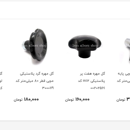
ایه
گل مهره هفت پر
گل مهره گرد پلاستیکی
گل مهر
لی‌متر کد
پلاستیکی m12 کد
مچی قطر 80 میلی‌متر کد
00202561
300079
کد 00202685
180,000
160,000
ومان
تومان
تومان