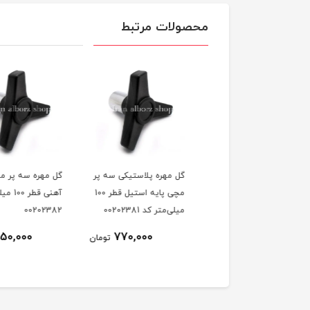
محصولات مرتبط
مهره مچی آهنی قطر
گل مهره پلاستیکی سه پر
گل مهره سه پر مچی پ
6 میلی‌متر کد
مچی پایه استیل قطر 100
آهنی قطر 100 می
00202
میلی‌متر کد 00202381
00202382
350,000
770,000
150,000
تومان
تومان
ت