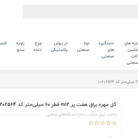
ایه های
دستگیره
لولا
در پوش
چرخ
زاویه
کلم
اشین
های
صنعتی
پلاستیکی
دنده
سنج
لات
صنعتی
نعتی
گل مهره براق هفت پر m12 قطر 60 میلی‌متر کد 00202564
ساخت ایران مناسب انواع دستگاه‌های صنعتی