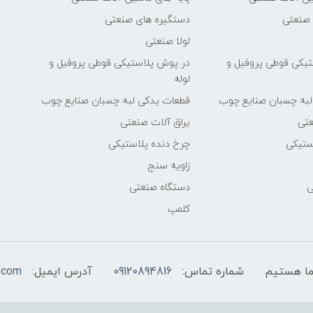
 صنعتی
دستگیره های صنعتی
لولا صنعتی
یکی قوطی پروفیل و
در پوش پلاستیکی قوطی پروفیل و
لوله
لبه چسبان صنایع چوب
قطعات یدکی لبه چسبان صنایع چوب
عتی
یراق آلات صنعتی
ستیکی
چرخ دنده پلاستیکی
زاویه سنج
ی
دستگاه صنعتی
کلمپ
شماره تماس:
09120894816
آدرس ایمیل:
.com