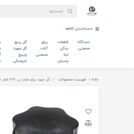
دسته‌بندی کالاها
دستگاه
قطعات
یراق
گل پیچ
پ
صنعتی
یدکی
آلات
گل مهره
م
لبه
صنعتی
وپیچ
آ
چسبان
خروسکی
ص
خانه
فهرست محصولات
گل مهره براق هفت پر m12 قطر 60 میلی‌متر کد 00202564