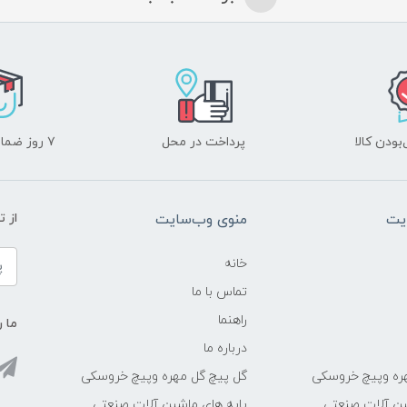
ودن کالا
پرداخت در محل
۷ روز ضمانت بازگشت
یت
منوی وب‌سایت
از 
خانه
تماس با ما
راهنما
ما ر
درباره ما
ره وپیچ خروسکی
گل پیچ گل مهره وپیچ خروسکی
ین آلات صنعتی
پایه های ماشین آلات صنعتی