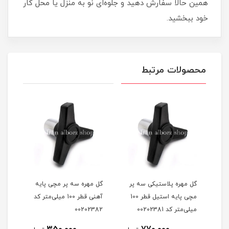
همین حالا سفارش دهید و جلوه‌ای نو به منزل یا محل کار
خود ببخشید.
محصولات مرتبط
گل مهره مچی آهنی قطر 65
گل مهره پلاستیکی سه پر
گل مهره سه پر مچی پایه
گل م
مچی پایه استیل قطر 100
آهنی قطر 100 میلی‌متر کد
m12 کد 0202561
میلی‌متر کد 00202381
00202382