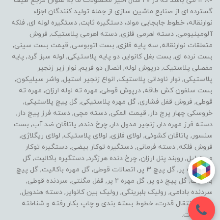
1380 می باشد که در ۲۰ سال اخیر محصولات ما به عنوان مرجع طیف
گسترده ای از صنایع ماشین سازی از جمله تولید کنندگان اجزاء
نوارنقاله، خطوط جابجایی مواد، دستگیره ثابت, دستگیره لوله ای, فلکه
آلومینیومی, دسته اهرمی فلزی, دسته اهرمی پلاستیک, فروش
متعلقات نوارنقاله, سه پایه فلزی, بست اتوبوسی, قیمت بست سینی,
بست نرده ای, بست بغل کانوایر, دو پایه پلاستیکی, لوله سبز گرد, پایه
مفصلی پلاستیک, درپوش لوله, اتصال دو فریم, نوار زیر زنجیر
پلاستیکی, نوار ناودانی پلاستیک, انواع زنجیر استیل, واشر سیلیکون,
بست سلفون کش طاقه, درپوش قوطی, مهره ته لوله ارزان, مهره ته
قوطی, فروش قفل فشاری, گل مهره پلاستیکی, گل پیچ پلاستیکی,
خروسکی چهار پرچ دار, قیمت المکی, دسته مچی, دسته فرز پیچ دار,
دسته فرز مهره دار, زنجیر مدول دار, چرخ دنده, یاتاقان ضد آب, بست
سنسور, یاتاقان کشوئی, لولای فلزی, لولای پلاستیک, لولای ریگلاژی,
فروش فلکه, دسته فرمانی, دستگیره توکار بیضی, دستگیره توکار
مستطیل, روبند پنل ارزان, چرخ دنده هرزگرد, دستگیره باکالیت, گل
مهره سه پر, گل پیچ 3 پر, اتصالات قوطی, گل مهره باکالیت, گل پیچ
باکالیت, گل پیچ دو پر, گل مهره 2 پر, قفل مگنتی, سردنده قوطی,
سردنده بادامی, رولیک بلبرینگی, رولیک بین کانوایر, دسته هندویل,
خطوط انتقال قدرت، خطوط بسته بندی و چاپ بکار رفته و شناخته
شده است.