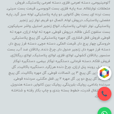
آلومینیومی, دسته اهرمی فلزی, دسته اهرمی پلاستیک, فروش
متعلقات نوارنقاله, سه پایه فلزی, بست اتوبوسی, قیمت بست سینی,
بست نرده ای, بست بغل کانوایر, دو پایه پلاستیکی, لوله سبز گرد, پایه
مفصلی پلاستیک, درپوش لوله, اتصال دو فریم, نوار زیر زنجیر
پلاستیکی, نوار ناودانی پلاستیک, انواع زنجیر استیل, واشر سیلیکون,
بست سلفون کش طاقه, درپوش قوطی, مهره ته لوله ارزان, مهره ته
قوطی, فروش قفل فشاری, گل مهره پلاستیکی, گل پیچ پلاستیکی,
خروسکی چهار پرچ دار, قیمت المکی, دسته مچی, دسته فرز پیچ دار,
دسته فرز مهره دار, زنجیر مدول دار, چرخ دنده, یاتاقان ضد آب, بست
سنسور, یاتاقان کشوئی, لولای فلزی, لولای پلاستیک, لولای ریگلاژی,
فروش فلکه, دسته فرمانی, دستگیره توکار بیضی, دستگیره توکار
مستطیل, روبند پنل ارزان, چرخ دنده هرزگرد, دستگیره باکالیت, گل
مهره سه پر, گل پیچ 3 پر, اتصالات قوطی, گل مهره باکالیت, گل پیچ
باکالیت, گل پیچ دو پر, گل مهره 2 پر, قفل مگنتی, سردنده قوطی,
سردنده بادامی, رولیک بلبرینگی, رولیک بین کانوایر, دسته هندویل,
خطوط انتقال قدرت، خطوط بسته بندی و چاپ بکار رفته و شناخته
شده است.