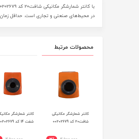
در محیط‌های صنعتی و تجاری است. حداقل زمان را 
محصولات مرتبط
کانتر شمارشگر مکانیکی
کانتر شمارشگر مکانیک
شافت20 کد 00202679
شفت 14 کد 00202679