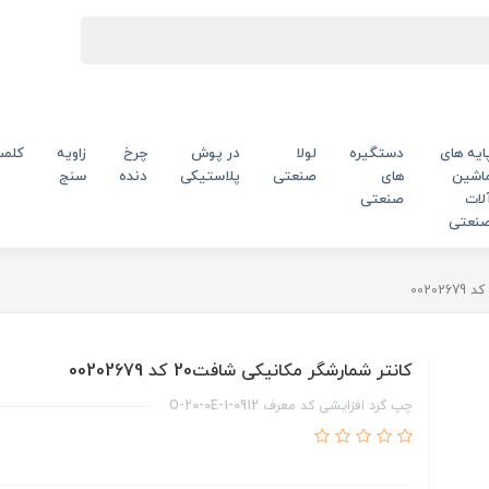
ایه های
دستگیره
لولا
در پوش
چرخ
زاویه
کلم
اشین
های
صنعتی
پلاستیکی
دنده
سنج
لات
صنعتی
نعتی
کانتر شمارشگر مکانیکی شافت20 کد 00202679
چپ گرد افزایشی کد معرف O-20-0E-1-0912