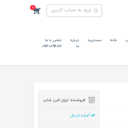
0
ورود به حساب کاربری
پ
خانه
سبدخرید
درباره
تماس با ما
ما
09120894816
فروشنده: ایران البرز شاپ
آماده ارسال