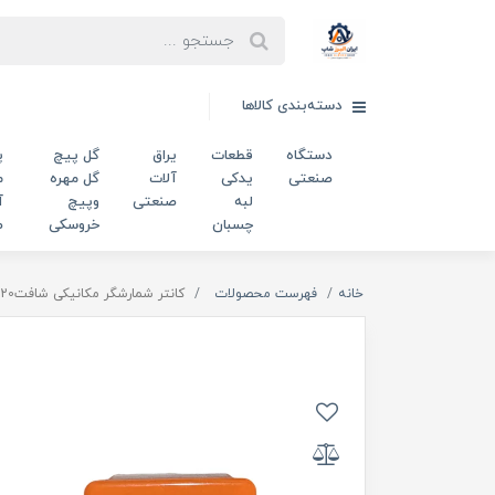
دسته‌بندی کالاها
دستگاه
قطعات
یراق
گل پیچ
پ
صنعتی
یدکی
آلات
گل مهره
م
لبه
صنعتی
وپیچ
آ
چسبان
خروسکی
ص
خانه
فهرست محصولات
کانتر شمارشگر مکانیکی شافت20 کد 00202679