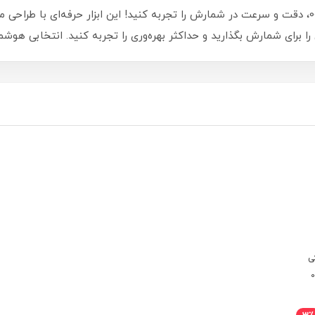
با کانتر شمارشگر مکانیکی شافت20 کد 00202679، دقت و سرعت در شمارش را تجربه کنید! این ابزار ح
برای شمارش بگذارید و حداکثر بهره‌وری را تجربه کنید. انتخابی هوشمن
ی