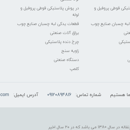
یکی قوطی پروفیل و
در پوش پلاستیکی قوطی پروفیل و
لوله
لبه چسبان صنایع چوب
قطعات یدکی لبه چسبان صنایع چوب
عتی
یراق آلات صنعتی
ستیکی
چرخ دنده پلاستیکی
زاویه سنج
ی
دستگاه صنعتی
کلمپ
شماره تماس:
09120894816
آدرس ایمیل:
.com
یکی از موفقیت های ما نوآوری در زمینه ساخت اجزاء نوارنقاله در سال 1380 می باشد که در ۲۰ سال اخیر