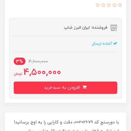
فروشنده: ایران البرز شاپ
آماده ارسال
3%
4,600,000
4,500,000
تومان
افزودن به سبدخرید
با دورسنج کد 00202679، دقت و کارایی را به اوج برسانید!