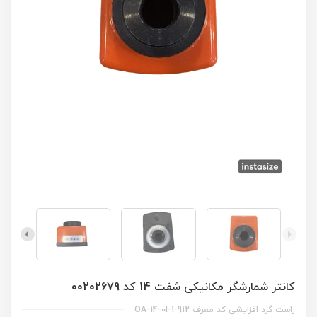
کانتر شمارشگر مکانیکی شفت 14 کد 00202679
راست گرد افزایشی کد معرف OA-14-0I-1-912