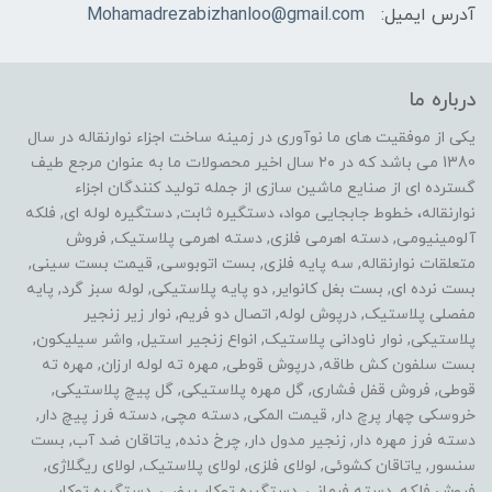
آدرس ایمیل:
Mohamadrezabizhanloo@gmail.com
درباره ما
یکی از موفقیت های ما نوآوری در زمینه ساخت اجزاء نوارنقاله در سال
1380 می باشد که در ۲۰ سال اخیر محصولات ما به عنوان مرجع طیف
گسترده ای از صنایع ماشین سازی از جمله تولید کنندگان اجزاء
نوارنقاله، خطوط جابجایی مواد، دستگیره ثابت, دستگیره لوله ای, فلکه
آلومینیومی, دسته اهرمی فلزی, دسته اهرمی پلاستیک, فروش
متعلقات نوارنقاله, سه پایه فلزی, بست اتوبوسی, قیمت بست سینی,
بست نرده ای, بست بغل کانوایر, دو پایه پلاستیکی, لوله سبز گرد, پایه
مفصلی پلاستیک, درپوش لوله, اتصال دو فریم, نوار زیر زنجیر
پلاستیکی, نوار ناودانی پلاستیک, انواع زنجیر استیل, واشر سیلیکون,
بست سلفون کش طاقه, درپوش قوطی, مهره ته لوله ارزان, مهره ته
قوطی, فروش قفل فشاری, گل مهره پلاستیکی, گل پیچ پلاستیکی,
خروسکی چهار پرچ دار, قیمت المکی, دسته مچی, دسته فرز پیچ دار,
دسته فرز مهره دار, زنجیر مدول دار, چرخ دنده, یاتاقان ضد آب, بست
سنسور, یاتاقان کشوئی, لولای فلزی, لولای پلاستیک, لولای ریگلاژی,
فروش فلکه, دسته فرمانی, دستگیره توکار بیضی, دستگیره توکار