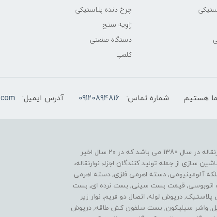
ستیکی
چرخ دنده پلاستیکی
زاویه سنج
ی
دستگاه صنعتی
کلمپ
شماره تماس:
09120894816
آدرس ایمیل:
.com
یکی از موفقیت های ما نوآوری در زمینه ساخت اجزاء نوارنقاله در سال 1380 می باشد که در ۲۰ سال اخیر
ن سازی از جمله تولید کنندگان اجزاء نوارنقاله،
فلکه آلومینیومی, دسته اهرمی فلزی, دسته اهرمی
ست اتوبوسی, قیمت بست سینی, بست نرده ای, بست
ی پلاستیک, درپوش لوله, اتصال دو فریم, نوار زیر
استیل, واشر سیلیکون, بست سلفون کش طاقه, درپوش