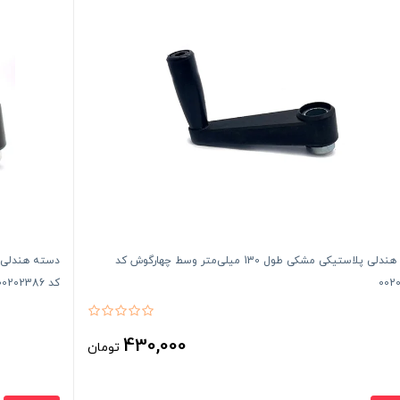
دسته هندلی پلاستیکی مشکی طول 130 میلی‌متر وسط چهارگوش کد
002
کد 00202386
430,000
تومان