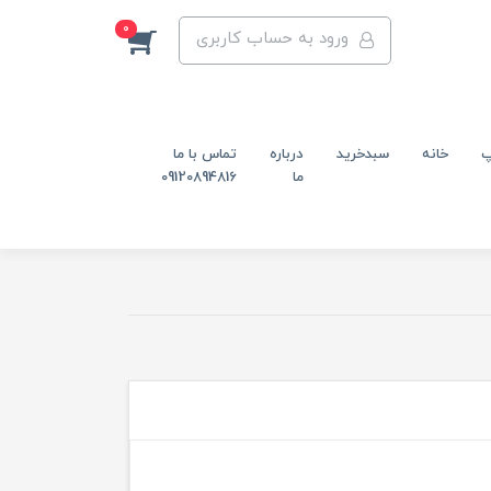
0
ورود به حساب کاربری
پ
خانه
سبدخرید
درباره
تماس با ما
ما
09120894816