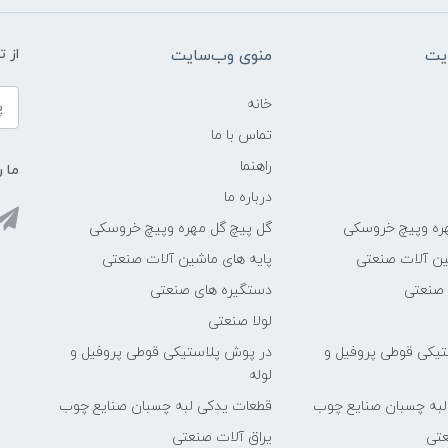
یت
منوی وب‌سایت
از 
خانه
تماس با ما
راهنما
ما ر
درباره ما
ره وپیچ خروسکی
گل پیچ گل مهره وپیچ خروسکی
ین آلات صنعتی
پایه های ماشین آلات صنعتی
 صنعتی
دستگیره های صنعتی
لولا صنعتی
یکی قوطی پروفیل و
در پوش پلاستیکی قوطی پروفیل و
لوله
لبه چسبان صنایع چوب
قطعات یدکی لبه چسبان صنایع چوب
عتی
یراق آلات صنعتی