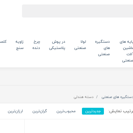
ایه های
دستگیره
لولا
در پوش
چرخ
زاویه
کلم
اشین
های
صنعتی
پلاستیکی
دنده
سنج
لات
صنعتی
نعتی
ستگیره های صنعتی
دسته هندلی
تیب نمایش:
جدیدترین
محبوب‌ترین
گران‌ترین
ارزان‌ترین