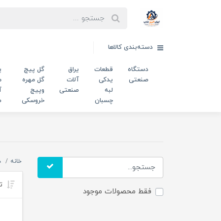
دسته‌بندی کالاها
دستگاه
قطعات
یراق
گل پیچ
پ
صنعتی
یدکی
آلات
گل مهره
م
لبه
صنعتی
وپیچ
آ
چسبان
خروسکی
ص
خانه
د
تر
فقط محصولات موجود