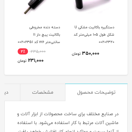
دستگیره باکالیت مشکی U
دسته دنده مخروطی
دسته
شکل طول 105 میلی‌متر کد
باکالیت پیچ دار 11
پیچ دار m8 
00202320
سانتی‌متر m6 کد 00202351
نام
2٪
235,000
4
350,000
تومان
231,000
مان
تومان
توضیحات محصول
مشخصات
دیدگ
در صنایع مختلف برای ساخت محصولات از ابزار آلات و
ماشین آلات مرتبط با کار استفاده می‌شود. با استفاده
از آنها سرعت و عملکرد انجام کار افزایش خواهد یافت.