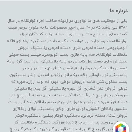
درباره ما
یکی از موفقیت های ما نوآوری در زمینه ساخت اجزاء نوارنقاله در سال
1380 می باشد که در ۲۰ سال اخیر محصولات ما به عنوان مرجع طیف
گسترده ای از صنایع ماشین سازی از جمله تولید کنندگان اجزاء
نوارنقاله، خطوط جابجایی مواد، دستگیره ثابت, دستگیره لوله ای, فلکه
آلومینیومی, دسته اهرمی فلزی, دسته اهرمی پلاستیک, فروش
متعلقات نوارنقاله, سه پایه فلزی, بست اتوبوسی, قیمت بست سینی,
بست نرده ای, بست بغل کانوایر, دو پایه پلاستیکی, لوله سبز گرد, پایه
مفصلی پلاستیک, درپوش لوله, اتصال دو فریم, نوار زیر زنجیر
پلاستیکی, نوار ناودانی پلاستیک, انواع زنجیر استیل, واشر سیلیکون,
بست سلفون کش طاقه, درپوش قوطی, مهره ته لوله ارزان, مهره ته
قوطی, فروش قفل فشاری, گل مهره پلاستیکی, گل پیچ پلاستیکی,
خروسکی چهار پرچ دار, قیمت المکی, دسته مچی, دسته فرز پیچ دار,
دسته فرز مهره دار, زنجیر مدول دار, چرخ دنده, یاتاقان ضد آب, بست
سنسور, یاتاقان کشوئی, لولای فلزی, لولای پلاستیک, لولای ریگلاژی,
فروش فلکه, دسته فرمانی, دستگیره توکار بیضی, دستگیره توکار
مستطیل, روبند پنل ارزان, چرخ دنده هرزگرد, دستگیره باکالیت, گل
مهره سه پر, گل پیچ 3 پر, اتصالات قوطی, گل مهره باکالیت, گل پیچ