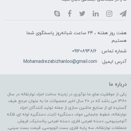
هفت روز هفته ، ۲۴ ساعت شبانه‌روز پاسخگوی شما
هستیم
شماره تماس:
09120894816
آدرس ایمیل:
Mohamadrezabizhanloo@gmail.com
درباره ما
یکی از موفقیت های ما نوآوری در زمینه ساخت اجزاء نوارنقاله در سال
1380 می باشد که در ۲۰ سال اخیر محصولات ما به عنوان مرجع طیف
گسترده ای از صنایع ماشین سازی از جمله تولید کنندگان اجزاء
نوارنقاله، خطوط جابجایی مواد، دستگیره ثابت, دستگیره لوله ای, فلکه
آلومینیومی, دسته اهرمی فلزی, دسته اهرمی پلاستیک, فروش
متعلقات نوارنقاله, سه پایه فلزی, بست اتوبوسی, قیمت بست سینی,