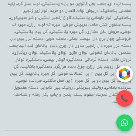
بست نرده ای, بست بغل کانوایر, دو پایه پلاستیکی, لوله سبز گرد, پایه
مفصلی پلاستیک, درپوش لوله, اتصال دو فریم, نوار زیر زنجیر
پلاستیکی, نوار ناودانی پلاستیک, انواع زنجیر استیل, واشر سیلیکون,
بست سلفون کش طاقه, درپوش قوطی, مهره ته لوله ارزان, مهره ته
قوطی, فروش قفل فشاری, گل مهره پلاستیکی, گل پیچ پلاستیکی,
خروسکی چهار پرچ دار, قیمت المکی, دسته مچی, دسته فرز پیچ دار,
دسته فرز مهره دار, زنجیر مدول دار, چرخ دنده, یاتاقان ضد آب, بست
سنسور, یاتاقان کشوئی, لولای فلزی, لولای پلاستیک, لولای ریگلاژی,
فروش فلکه, دسته فرمانی, دستگیره توکار بیضی, دستگیره توکار
مستطیل, روبند پنل ارزان, چرخ دنده هرزگرد, دستگیره باکالیت, گل
مهره سه پر, گل پیچ 3 پر, اتصالات قوطی, گل مهره باکالیت, گل پیچ
باکالیت, گل پیچ دو پر, گل مهره 2 پر, قفل مگنتی, سردنده قوطی,
سردنده بادامی, رولیک بلبرینگی, رولیک بین کانوایر, دسته هندویل,
خطوط انتقال قدرت، خطوط بسته بندی و چاپ بکار رفته و شناخته
شده است.