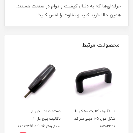
حرفه‌ای‌ها که به دنبال کیفیت و دوام در صنعت هستند.
همین حالا خرید کنید و تفاوت را لمس کنید!
محصولات مرتبط
دستگیره باکالیت مشکی U
دسته دنده مخروطی
دسته
شکل طول 105 میلی‌متر کد
باکالیت پیچ دار 11
پیچ دار m8 
00202320
سانتی‌متر m6 کد 00202351