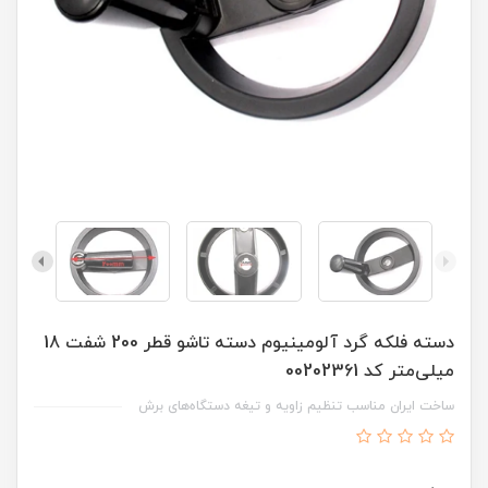
دسته فلکه گرد آلومینیوم دسته تاشو قطر 200 شفت 18
میلی‌متر کد 00202361
ساخت ایران مناسب تنظیم زاویه و تیغه دستگاه‌های برش