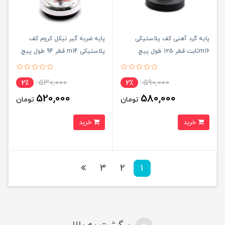
پایه گرد آهنی کف پلاستیکی
پایه ضربه گیر نیکل کروم کف
m16ثابت قطر 125 طول پیچ
پلاستیکی m14 قطر 94 طول پیچ
105میلی‌متر کد 00202054
100 میلی‌متر کد 00202174
530,000
590,000
2٪
2٪
520,000
580,000
تومان
تومان
خرید
خرید
3
2
1