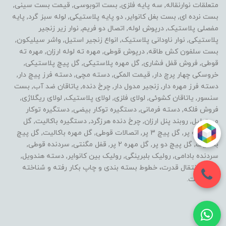
متعلقات نوارنقاله, سه پایه فلزی, بست اتوبوسی, قیمت بست سینی,
بست نرده ای, بست بغل کانوایر, دو پایه پلاستیکی, لوله سبز گرد, پایه
مفصلی پلاستیک, درپوش لوله, اتصال دو فریم, نوار زیر زنجیر
پلاستیکی, نوار ناودانی پلاستیک, انواع زنجیر استیل, واشر سیلیکون,
بست سلفون کش طاقه, درپوش قوطی, مهره ته لوله ارزان, مهره ته
قوطی, فروش قفل فشاری, گل مهره پلاستیکی, گل پیچ پلاستیکی,
خروسکی چهار پرچ دار, قیمت المکی, دسته مچی, دسته فرز پیچ دار,
دسته فرز مهره دار, زنجیر مدول دار, چرخ دنده, یاتاقان ضد آب, بست
سنسور, یاتاقان کشوئی, لولای فلزی, لولای پلاستیک, لولای ریگلاژی,
فروش فلکه, دسته فرمانی, دستگیره توکار بیضی, دستگیره توکار
مستطیل, روبند پنل ارزان, چرخ دنده هرزگرد, دستگیره باکالیت, گل
مهره سه پر, گل پیچ 3 پر, اتصالات قوطی, گل مهره باکالیت, گل پیچ
باکالیت, گل پیچ دو پر, گل مهره 2 پر, قفل مگنتی, سردنده قوطی,
سردنده بادامی, رولیک بلبرینگی, رولیک بین کانوایر, دسته هندویل,
خطوط انتقال قدرت، خطوط بسته بندی و چاپ بکار رفته و شناخته
شده است.