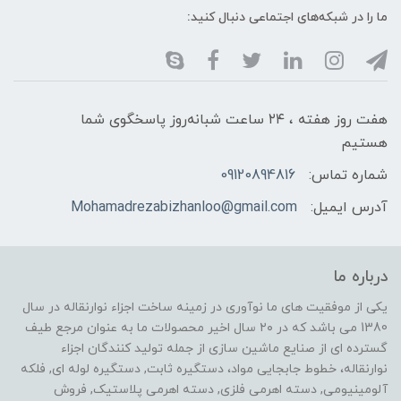
ما را در شبکه‌های اجتماعی دنبال کنید:
هفت روز هفته ، ۲۴ ساعت شبانه‌روز پاسخگوی شما
هستیم
شماره تماس:
09120894816
آدرس ایمیل:
Mohamadrezabizhanloo@gmail.com
درباره ما
یکی از موفقیت های ما نوآوری در زمینه ساخت اجزاء نوارنقاله در سال
1380 می باشد که در ۲۰ سال اخیر محصولات ما به عنوان مرجع طیف
گسترده ای از صنایع ماشین سازی از جمله تولید کنندگان اجزاء
نوارنقاله، خطوط جابجایی مواد، دستگیره ثابت, دستگیره لوله ای, فلکه
آلومینیومی, دسته اهرمی فلزی, دسته اهرمی پلاستیک, فروش