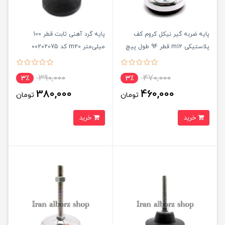
پایه ضربه گیر نیکل کروم کف
پایه گرد آهنی ثابت قطر 100
پلاستیکی m12 قطر 94 طول پیچ
میلی‌متر m20 کد 00202075
100 میلی‌متر کد 00202172
390,000
470,000
3٪
3٪
380,000
460,000
تومان
تومان
خرید
خرید