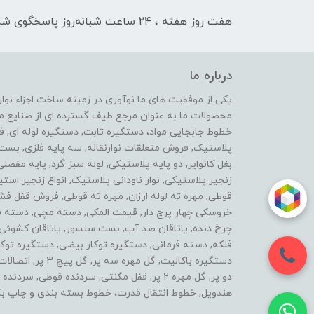
هفت روز هفته ، ۲۴ ساعت شبانه‌روز پاسخگوی شما هستیم
درباره ما
محصولات ما به عنوان مرجع طیف گسترده ای از صنایع ماشی
خطوط جابجایی مواد، دستگیره ثابت, دستگیره لوله ای, 
پلاستیک, فروش متعلقات نوارنقاله, سه پایه فلزی, ب
بغل کانوایر, دو پایه پلاستیکی, لوله سبز گرد, پایه مفصل
زنجیر پلاستیکی, نوار ناودانی پلاستیک, انواع زنجیر 
قوطی, مهره ته لوله ارزان, مهره ته قوطی, فروش قفل فش
خروسکی چهار پرچ دار, قیمت المکی, دسته مچی, دسته فرز 
چرخ دنده, یاتاقان ضد آب, بست سنسور, یاتاقان کشوئی, ل
فلکه, دسته فرمانی, دستگیره توکار بیضی, دستگیره توکار
دستگیره باکالیت, گ
دو پر, گل مهره 2 پر, قفل مگنتی, سردنده قوطی,
هندویل, خطوط انتقال قدرت، خطوط بسته بندی و چاپ بک