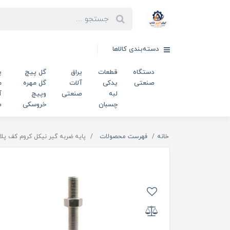
دسته‌بندی کالاها
دستگاه
قطعات
یراق
گل پیچ
پ
صنعتی
یدکی
آلات
گل مهره
م
لبه
صنعتی
وپیچ
آ
چسبان
خروسکی
ص
خانه
فهرست محصولات
پایه ضربه گیر نیکل کروم کف پلاستیکی m16 قطر 134 میلی‌مت