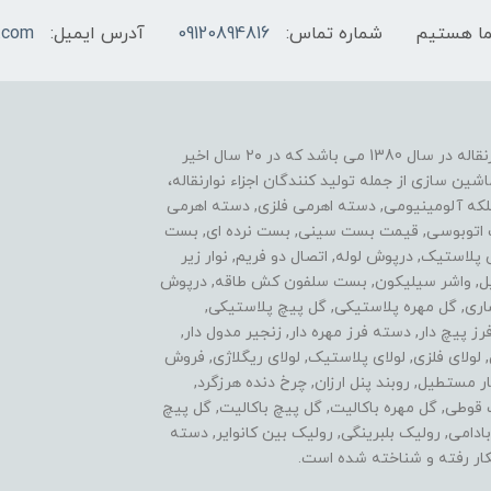
شماره تماس:
09120894816
آدرس ایمیل:
.com
یکی از موفقیت های ما نوآوری در زمینه ساخت اجزاء نوارنقاله در سال 1380 می باشد که در ۲۰ سال اخیر
ن سازی از جمله تولید کنندگان اجزاء نوارنقاله،
فلکه آلومینیومی, دسته اهرمی فلزی, دسته اهرمی
ست اتوبوسی, قیمت بست سینی, بست نرده ای, بست
ی پلاستیک, درپوش لوله, اتصال دو فریم, نوار زیر
استیل, واشر سیلیکون, بست سلفون کش طاقه, درپوش
اری, گل مهره پلاستیکی, گل پیچ پلاستیکی,
پیچ دار, دسته فرز مهره دار, زنجیر مدول دار,
ولای فلزی, لولای پلاستیک, لولای ریگلاژی, فروش
 مستطیل, روبند پنل ارزان, چرخ دنده هرزگرد,
ل مهره سه پر, گل پیچ 3 پر, اتصالات قوطی, گل مهره باکالیت, گل پیچ باکالیت, گل پیچ
 سردنده بادامی, رولیک بلبرینگی, رولیک بین کانوایر, دسته
ار رفته و شناخته شده است.