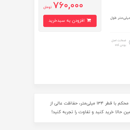
760,000
تومان
: ساخت ایران جنس پایه: آهن نیکل کروم قطر کف پایه: 134 میلی‌متر طول
افزودن به سبدخرید
ضمانت اصل
بودن کالا
با پایه ضربه‌گیر نیکل کروم کف پلاستیکی M16، کد 00202178، به تجهیزات خود دوام و استحکام بیشتری ببخشید! طراحی محکم با قطر 134 میلی‌متر، حفاظت عالی از
 حالا خرید کنید و تفاوت را تجربه کنید!