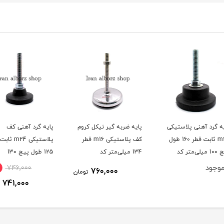
کی
پایه ضربه گیر نیکل کروم
پایه گرد آهنی کف
پایه 
 160 طول
کف پلاستیکی m16 قطر
پلاستیکی m24 ثابت قطر
134 میلی‌متر کد
125 طول پیچ 130
00202178
میلی‌متر کد 00202092
میلی‌متر 
1٪
746,000
760,000
تومان
741,000
تومان