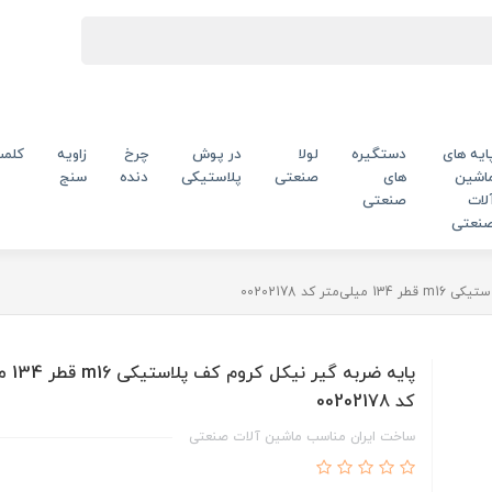
ایه های
دستگیره
لولا
در پوش
چرخ
زاویه
کلم
اشین
های
صنعتی
پلاستیکی
دنده
سنج
لات
صنعتی
نعتی
ر کد 00202178
پایه ضربه 
کد 00202178
ساخت ایران مناسب ماشین آلات صنعتی