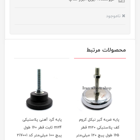
ناموجود
محصولات مرتبط
پایه ضربه گیر نیکل کروم
پایه گرد آهنی پلاستیکی
پایه
کف پلاستیکی m20 قطر
m24 ثابت قطر 160 طول
یلی‌متر
165 طول پیچ 120 میلی‌متر
پیچ 100 میلی‌متر کد 217001
میلی‌مت