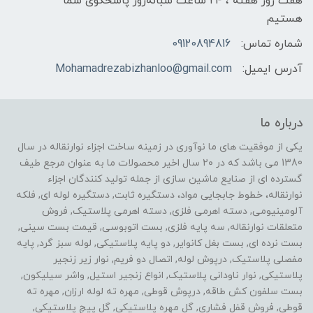
هفت روز هفته ، ۲۴ ساعت شبانه‌روز پاسخگوی شما
هستیم
شماره تماس:
09120894816
آدرس ایمیل:
Mohamadrezabizhanloo@gmail.com
درباره ما
یکی از موفقیت های ما نوآوری در زمینه ساخت اجزاء نوارنقاله در سال
1380 می باشد که در ۲۰ سال اخیر محصولات ما به عنوان مرجع طیف
گسترده ای از صنایع ماشین سازی از جمله تولید کنندگان اجزاء
نوارنقاله، خطوط جابجایی مواد، دستگیره ثابت, دستگیره لوله ای, فلکه
آلومینیومی, دسته اهرمی فلزی, دسته اهرمی پلاستیک, فروش
متعلقات نوارنقاله, سه پایه فلزی, بست اتوبوسی, قیمت بست سینی,
بست نرده ای, بست بغل کانوایر, دو پایه پلاستیکی, لوله سبز گرد, پایه
مفصلی پلاستیک, درپوش لوله, اتصال دو فریم, نوار زیر زنجیر
پلاستیکی, نوار ناودانی پلاستیک, انواع زنجیر استیل, واشر سیلیکون,
بست سلفون کش طاقه, درپوش قوطی, مهره ته لوله ارزان, مهره ته
قوطی, فروش قفل فشاری, گل مهره پلاستیکی, گل پیچ پلاستیکی,