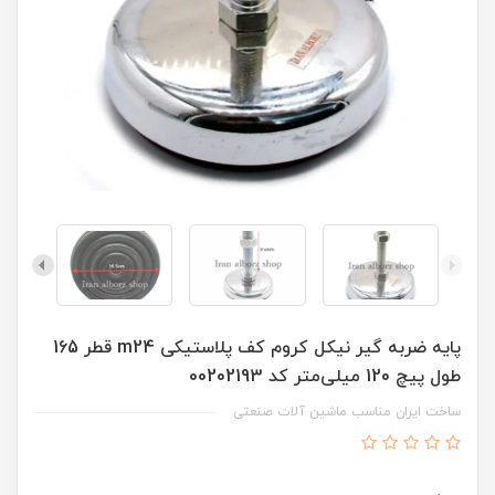
پایه ضربه گیر نیکل کروم کف پلاستیکی m24 قطر 165
طول پیچ 120 میلی‌متر کد 00202193
ساخت ایران مناسب ماشین آلات صنعتی