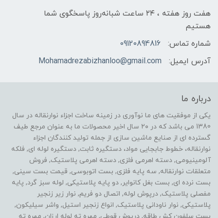
هفت روز هفته ، ۲۴ ساعت شبانه‌روز پاسخگوی شما
هستیم
شماره تماس:
09120894816
آدرس ایمیل:
Mohamadrezabizhanloo@gmail.com
درباره ما
یکی از موفقیت های ما نوآوری در زمینه ساخت اجزاء نوارنقاله در سال
1380 می باشد که در ۲۰ سال اخیر محصولات ما به عنوان مرجع طیف
گسترده ای از صنایع ماشین سازی از جمله تولید کنندگان اجزاء
نوارنقاله، خطوط جابجایی مواد، دستگیره ثابت, دستگیره لوله ای, فلکه
آلومینیومی, دسته اهرمی فلزی, دسته اهرمی پلاستیک, فروش
متعلقات نوارنقاله, سه پایه فلزی, بست اتوبوسی, قیمت بست سینی,
بست نرده ای, بست بغل کانوایر, دو پایه پلاستیکی, لوله سبز گرد, پایه
مفصلی پلاستیک, درپوش لوله, اتصال دو فریم, نوار زیر زنجیر
پلاستیکی, نوار ناودانی پلاستیک, انواع زنجیر استیل, واشر سیلیکون,
بست سلفون کش طاقه, درپوش قوطی, مهره ته لوله ارزان, مهره ته