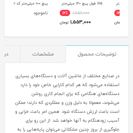
یلی‌متر
165 طول پیچ 120 میلی‌متر
پیچ 100 میلی‌متر کد 217001
میلی‌مت
کد 00202189
ناموجود
12٪
1,756,000
1
1,553,000
مان
تومان
توضیحات محصول
مشخصات
دیدگ
در صنایع مختلف از ماشین آلات و دستگاه‌های بسیاری
استفاده می‌شود که هر کدام کارایی خاص خود را دارد.
دستگاه‌های هنگامی که برای انجام کاری روشن
می‌شوند، معمولا به دلیل وزن و عملکردی که دارند؛ ممکن
است باعث لرزش دستگاه شود. همین امر باعث خرابی و
آسیب زودهنگام به آنها خواهد شد. از این رو برای
جلوگیری از بروز چنین مشکلاتی می‌توان پایه‌هایی را به