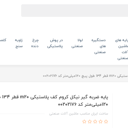
ایه های
دستگیره
لولا
در پوش
چرخ
زاویه
کلم
اشین
های
صنعتی
پلاستیکی
دنده
سنج
لات
صنعتی
نعتی
متر کد 00202176
پایه ض
120میلی‌متر کد 00202176
ساخت ایران مناسب ماشین آلات صنعتی