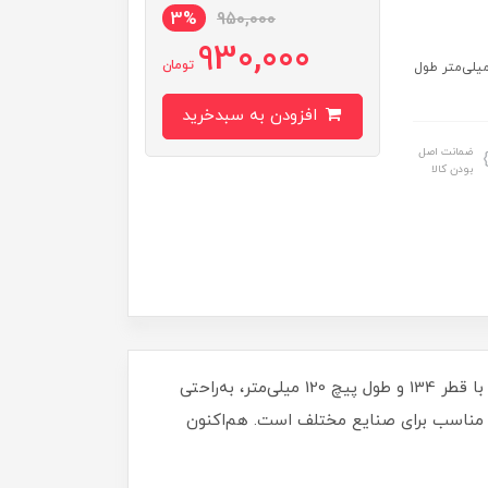
3%
950,000
930,000
تومان
: ساخت ایران جنس پایه: آهن نیکل کروم قطر کف پایه: 134 میلی‌متر طول
افزودن به سبدخرید
ضمانت اصل
بودن کالا
پایه ضربه گیر نیکل کروم با کف پلاستیکی، انتخابی ایده‌آل برای کاهش ارتعاشات و حفاظت از سطوح حساس! این پایه با قطر 134 و طول پیچ 120 میلی‌متر، به‌راحتی
کرد بالایی دارد و گزینه‌ای مناسب برای صنایع مختلف است. هم‌اکنون