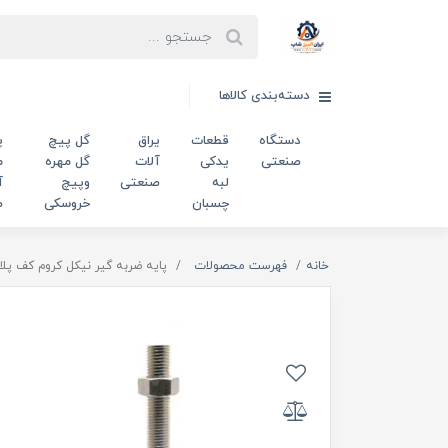
دسته‌بندی کالاها
دستگاه
قطعات
یراق
گل پیچ
پ
صنعتی
یدکی
آلات
گل مهره
م
لبه
صنعتی
وپیچ
آ
چسبان
خروسکی
ص
خانه
فهرست محصولات
پایه ضربه گیر نیکل کروم کف پلاستیکی m20 قطر 134 طول پیچ 120میلی‌