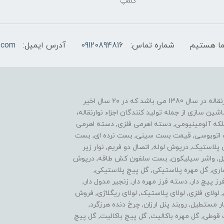
کلمپ
شماره تماس:
09120894816
آدرس ایمیل:
.com
یکی از موفقیت های ما نوآوری در زمینه ساخت اجزاء نوارنقاله در سال 1380 می باشد که در ۲۰ سال اخیر
ن سازی از جمله تولید کنندگان اجزاء نوارنقاله،
فلکه آلومینیومی, دسته اهرمی فلزی, دسته اهرمی
ست اتوبوسی, قیمت بست سینی, بست نرده ای, بست
ی پلاستیک, درپوش لوله, اتصال دو فریم, نوار زیر
استیل, واشر سیلیکون, بست سلفون کش طاقه, درپوش
اری, گل مهره پلاستیکی, گل پیچ پلاستیکی,
پیچ دار, دسته فرز مهره دار, زنجیر مدول دار,
ولای فلزی, لولای پلاستیک, لولای ریگلاژی, فروش
 مستطیل, روبند پنل ارزان, چرخ دنده هرزگرد,
ل مهره سه پر, گل پیچ 3 پر, اتصالات قوطی, گل مهره باکالیت, گل پیچ باکالیت, گل پیچ