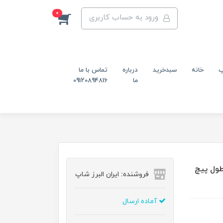
0
ورود به حساب کاربری
پ
خانه
سبدخرید
درباره
تماس با ما
ما
09120894816
ربه گیر نیکل کروم کف پلاستیکی m20 قطر 134 طول پیچ
فروشنده: ایران البرز شاپ
آماده ارسال