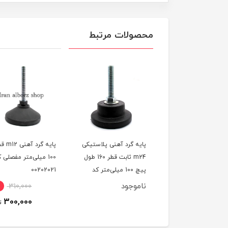
محصولات مرتبط
ه گرد آهنی پلاستیکی
پایه گرد آهنی m12 قطر
پایه گرد آهنی مفصلی
m24 ثابت قطر 160 طول
100 میلی‌متر مفصلی کد
78 میلی‌متر m14 کد
پیچ 100 میلی‌متر کد
00202021
00202038
217
وجود
245,000
4٪
310,000
240,000
300,000
تومان
ت