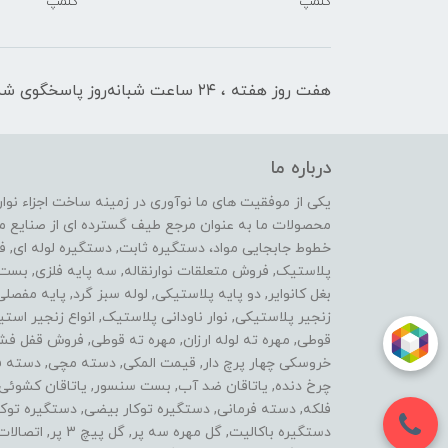
کلمپ
کلمپ
هفت روز هفته ، ۲۴ ساعت شبانه‌روز پاسخگوی شما هستیم
درباره ما
محصولات ما به عنوان مرجع طیف گسترده ای از صنایع ماشی
خطوط جابجایی مواد، دستگیره ثابت, دستگیره لوله ای, 
پلاستیک, فروش متعلقات نوارنقاله, سه پایه فلزی, ب
بغل کانوایر, دو پایه پلاستیکی, لوله سبز گرد, پایه مفصل
زنجیر پلاستیکی, نوار ناودانی پلاستیک, انواع زنجیر 
قوطی, مهره ته لوله ارزان, مهره ته قوطی, فروش قفل فش
خروسکی چهار پرچ دار, قیمت المکی, دسته مچی, دسته فرز 
چرخ دنده, یاتاقان ضد آب, بست سنسور, یاتاقان کشوئی, ل
فلکه, دسته فرمانی, دستگیره توکار بیضی, دستگیره توکار
دستگیره باکالیت, گ