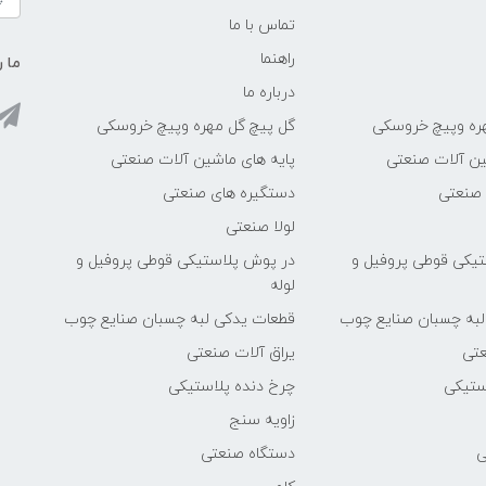
تماس با ما
راهنما
ما ر
درباره ما
ره وپیچ خروسکی
گل پیچ گل مهره وپیچ خروسکی
ین آلات صنعتی
پایه های ماشین آلات صنعتی
 صنعتی
دستگیره های صنعتی
لولا صنعتی
یکی قوطی پروفیل و
در پوش پلاستیکی قوطی پروفیل و
لوله
لبه چسبان صنایع چوب
قطعات یدکی لبه چسبان صنایع چوب
عتی
یراق آلات صنعتی
ستیکی
چرخ دنده پلاستیکی
زاویه سنج
ی
دستگاه صنعتی