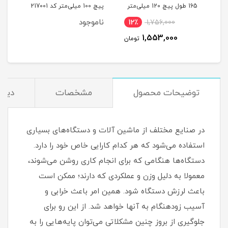
یلی‌متر
165 طول پیچ 120 میلی‌متر
پیچ 100 میلی‌متر کد 217001
میلی‌مت
کد 00202189
ناموجود
12٪
1,756,000
1
1,553,000
مان
تومان
توضیحات محصول
مشخصات
دیدگ
در صنایع مختلف از ماشین آلات و دستگاه‌های بسیاری
استفاده می‌شود که هر کدام کارایی خاص خود را دارد.
دستگاه‌ها هنگامی که برای انجام کاری روشن می‌شوند،
معمولا به دلیل وزن و عملکردی که دارند؛ ممکن است
باعث لرزش دستگاه شود. همین امر باعث خرابی و
آسیب زودهنگام به آنها خواهد شد. از این رو برای
جلوگیری از بروز چنین مشکلاتی می‌توان پایه‌هایی را به