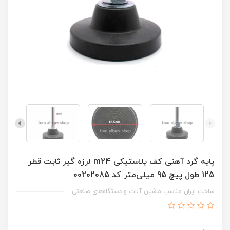
پایه گرد آهنی کف پلاستیکی m24 لرزه گیر ثابت قطر
125 طول پیچ 95 میلی‌متر کد 00202085
ساخت ایران مناسب ماشین آلات و دستگاه‌های صنعتی