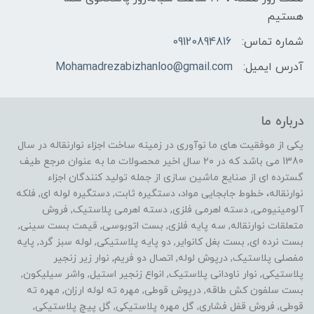
هستیم
شماره تماس:
09120894816
آدرس ایمیل:
Mohamadrezabizhanloo@gmail.com
درباره ما
یکی از موفقیت های ما نوآوری در زمینه ساخت اجزاء نوارنقاله در سال
1380 می باشد که در ۲۰ سال اخیر محصولات ما به عنوان مرجع طیف
گسترده ای از صنایع ماشین سازی از جمله تولید کنندگان اجزاء
نوارنقاله، خطوط جابجایی مواد، دستگیره ثابت, دستگیره لوله ای, فلکه
آلومینیومی, دسته اهرمی فلزی, دسته اهرمی پلاستیک, فروش
متعلقات نوارنقاله, سه پایه فلزی, بست اتوبوسی, قیمت بست سینی,
بست نرده ای, بست بغل کانوایر, دو پایه پلاستیکی, لوله سبز گرد, پایه
مفصلی پلاستیک, درپوش لوله, اتصال دو فریم, نوار زیر زنجیر
پلاستیکی, نوار ناودانی پلاستیک, انواع زنجیر استیل, واشر سیلیکون,
بست سلفون کش طاقه, درپوش قوطی, مهره ته لوله ارزان, مهره ته
قوطی, فروش قفل فشاری, گل مهره پلاستیکی, گل پیچ پلاستیکی,