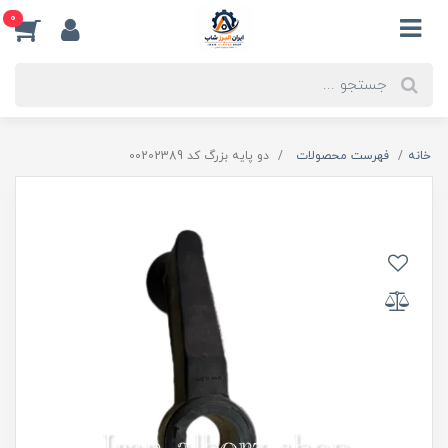
0
خانه
فهرست محصولات
دو پایه بزرگ کد 00202389