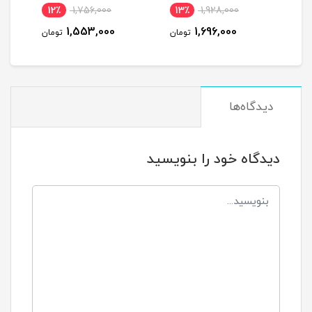
کد 00202193
کد 00202189
نام
12٪
1,756,000
13٪
1,928,000
1,553,000
1,696,000
تومان
تومان
دیدگاه‌ها
دیدگاه خود را بنویسید