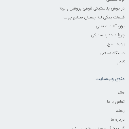
در پوش پلاستیکی قوطی پروفیل و لوله
قطعات یدکی لبه چسبان صنایع چوب
یراق آلات صنعتی
چرخ دنده پلاستیکی
زاویه سنج
دستگاه صنعتی
کلمپ
منوی وب‌سایت
خانه
تماس با ما
راهنما
درباره ما
گل پیچ گل مهره وپیچ خروسکی