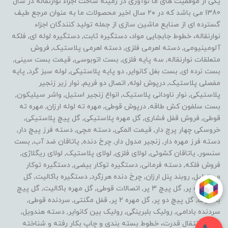
یکی از موفقیت های ما نوآوری در زمینه ساخت اجزاء نوارنقاله در سال
1380 می باشد که در ۲۰ سال اخیر محصولات ما به عنوان مرجع طیف
گسترده ای از صنایع ماشین سازی از جمله تولید کنندگان اجزاء
نوارنقاله، خطوط جابجایی مواد، دستگیره ثابت, دستگیره لوله ای, فلکه
آلومینیومی, دسته اهرمی فلزی, دسته اهرمی پلاستیک, فروش
متعلقات نوارنقاله, سه پایه فلزی, بست اتوبوسی, قیمت بست سینی,
بست نرده ای, بست بغل کانوایر, دو پایه پلاستیکی, لوله سبز گرد, پایه
مفصلی پلاستیک, درپوش لوله, اتصال دو فریم, نوار زیر زنجیر
پلاستیکی, نوار ناودانی پلاستیک, انواع زنجیر استیل, واشر سیلیکون,
بست سلفون کش طاقه, درپوش قوطی, مهره ته لوله ارزان, مهره ته
قوطی, فروش قفل فشاری, گل مهره پلاستیکی, گل پیچ پلاستیکی,
خروسکی چهار پرچ دار, قیمت المکی, دسته مچی, دسته فرز پیچ دار,
دسته فرز مهره دار, زنجیر مدول دار, چرخ دنده, یاتاقان ضد آب, بست
سنسور, یاتاقان کشوئی, لولای فلزی, لولای پلاستیک, لولای ریگلاژی,
فروش فلکه, دسته فرمانی, دستگیره توکار بیضی, دستگیره توکار
مستطیل, روبند پنل ارزان, چرخ دنده هرزگرد, دستگیره باکالیت, گل
مهره سه پر, گل پیچ 3 پر, اتصالات قوطی, گل مهره باکالیت, گل پیچ
باکالیت, گل پیچ دو پر, گل مهره 2 پر, قفل مگنتی, سردنده قوطی,
سردنده بادامی, رولیک بلبرینگی, رولیک بین کانوایر, دسته هندویل,
خطوط انتقال قدرت، خطوط بسته بندی و چاپ بکار رفته و شناخته