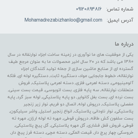
شماره تماس:
09120894816
آدرس ایمیل:
Mohamadrezabizhanloo@gmail.com
درباره ما
یکی از موفقیت های ما نوآوری در زمینه ساخت اجزاء نوارنقاله در سال
1380 می باشد که در ۲۰ سال اخیر محصولات ما به عنوان مرجع طیف
گسترده ای از صنایع ماشین سازی از جمله تولید کنندگان اجزاء
نوارنقاله، خطوط جابجایی مواد، دستگیره ثابت, دستگیره لوله ای, فلکه
آلومینیومی, دسته اهرمی فلزی, دسته اهرمی پلاستیک, فروش
متعلقات نوارنقاله, سه پایه فلزی, بست اتوبوسی, قیمت بست سینی,
بست نرده ای, بست بغل کانوایر, دو پایه پلاستیکی, لوله سبز گرد, پایه
مفصلی پلاستیک, درپوش لوله, اتصال دو فریم, نوار زیر زنجیر
پلاستیکی, نوار ناودانی پلاستیک, انواع زنجیر استیل, واشر سیلیکون,
بست سلفون کش طاقه, درپوش قوطی, مهره ته لوله ارزان, مهره ته
قوطی, فروش قفل فشاری, گل مهره پلاستیکی, گل پیچ پلاستیکی,
خروسکی چهار پرچ دار, قیمت المکی, دسته مچی, دسته فرز پیچ دار,