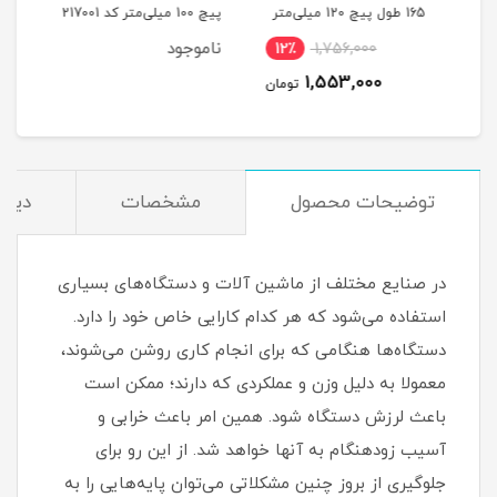
یلی‌متر
165 طول پیچ 120 میلی‌متر
پیچ 100 میلی‌متر کد 217001
میلی‌مت
کد 00202189
ناموجود
12٪
1,756,000
1
1,553,000
مان
تومان
توضیحات محصول
مشخصات
دیدگ
در صنایع مختلف از ماشین آلات و دستگاه‌های بسیاری
استفاده می‌شود که هر کدام کارایی خاص خود را دارد.
دستگاه‌ها هنگامی که برای انجام کاری روشن می‌شوند،
معمولا به دلیل وزن و عملکردی که دارند؛ ممکن است
باعث لرزش دستگاه شود. همین امر باعث خرابی و
آسیب زودهنگام به آنها خواهد شد. از این رو برای
جلوگیری از بروز چنین مشکلاتی می‌توان پایه‌هایی را به