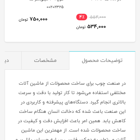
335
00202325
نام
4٪
554,000
1,0
750,000
تومان
534,000
مان
تومان
توضیحات محصول
مشخصات
دیدگ
در صنعت چوب برای ساخت محصولات از ماشین آلات
مختلفی استفاده می‌شود تا کار تولید با دقت و سرعت
بالاتری انجام گیرد. دستگاه‌های پیشرفته و کاربردی در
این صنعت باعث شده که دخالت انسان هنگام ساخت
کاهش یابد. همین امر باعث افزایش دقت و کیفیت در
ساخت محصولات شده است. از مهمترین این ماشین
آلات ‌می‌توان به دورکن، فارسی بر، لبه چسبان، پانل بر و