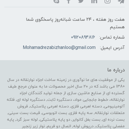
هفت روز هفته ، ۲۴ ساعت شبانه‌روز پاسخگوی شما
هستیم
شماره تماس:
09120894816
آدرس ایمیل:
Mohamadrezabizhanloo@gmail.com
درباره ما
یکی از موفقیت های ما نوآوری در زمینه ساخت اجزاء نوارنقاله در سال
1380 می باشد که در ۲۰ سال اخیر محصولات ما به عنوان مرجع طیف
گسترده ای از صنایع ماشین سازی از جمله تولید کنندگان اجزاء
نوارنقاله، خطوط جابجایی مواد، دستگیره ثابت, دستگیره لوله ای, فلکه
آلومینیومی, دسته اهرمی فلزی, دسته اهرمی پلاستیک, فروش
متعلقات نوارنقاله, سه پایه فلزی, بست اتوبوسی, قیمت بست سینی,
بست نرده ای, بست بغل کانوایر, دو پایه پلاستیکی, لوله سبز گرد, پایه
مفصلی پلاستیک, درپوش لوله, اتصال دو فریم, نوار زیر زنجیر