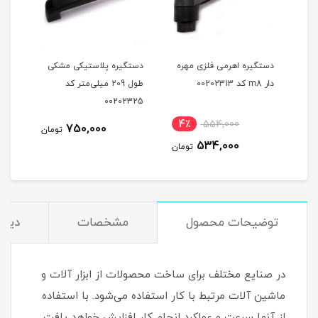
ه
دستگیره اهرمی فلزی مهره
دستگیره پلاستیکی مشکی
دستگ
تر کد
دار m8 کد 00202313
طول 209 میلی‌متر کد
335
00202325
نام
4٪
554,000
1,0
750,000
تومان
534,000
مان
تومان
توضیحات محصول
مشخصات
دیدگ
در صنایع مختلف برای ساخت محصولات از ابزار آلات و
ماشین آلات مرتبط با کار استفاده می‌شود. با استفاده
از آنها سرعت و عملکرد انجام کار افزایش خواهد یافت.