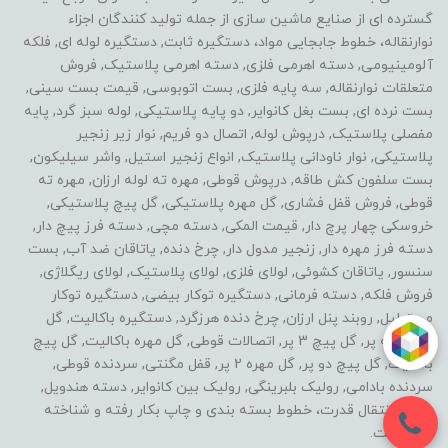
گسترده ای از صنایع ماشین سازی از جمله تولید کنندگان اجزاء
نوارنقاله، خطوط جابجایی مواد، دستگیره ثابت, دستگیره لوله ای, فلکه
آلومینیومی, دسته اهرمی فلزی, دسته اهرمی پلاستیک, فروش
متعلقات نوارنقاله, سه پایه فلزی, بست اتوبوسی, قیمت بست سینی,
بست نرده ای, بست بغل کانوایر, دو پایه پلاستیکی, لوله سبز گرد, پایه
مفصلی پلاستیک, درپوش لوله, اتصال دو فریم, نوار زیر زنجیر
پلاستیکی, نوار ناودانی پلاستیک, انواع زنجیر استیل, واشر سیلیکون,
بست سلفون کش طاقه, درپوش قوطی, مهره ته لوله ارزان, مهره ته
قوطی, فروش قفل فشاری, گل مهره پلاستیکی, گل پیچ پلاستیکی,
خروسکی چهار پرچ دار, قیمت المکی, دسته مچی, دسته فرز پیچ دار,
دسته فرز مهره دار, زنجیر مدول دار, چرخ دنده, یاتاقان ضد آب, بست
سنسور, یاتاقان کشوئی, لولای فلزی, لولای پلاستیک, لولای ریگلاژی,
فروش فلکه, دسته فرمانی, دستگیره توکار بیضی, دستگیره توکار
مستطیل, روبند پنل ارزان, چرخ دنده هرزگرد, دستگیره باکالیت, گل
مهره سه پر, گل پیچ 3 پر, اتصالات قوطی, گل مهره باکالیت, گل پیچ
باکالیت, گل پیچ دو پر, گل مهره 2 پر, قفل مگنتی, سردنده قوطی,
سردنده بادامی, رولیک بلبرینگی, رولیک بین کانوایر, دسته هندویل,
خطوط انتقال قدرت، خطوط بسته بندی و چاپ بکار رفته و شناخته
شده است.