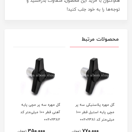
هم‌اکنون با خرید این محصول، متفاوت بدرخشید و
توجه‌ها را به خود جلب کنید!
محصولات مرتبط
گل مهره مچی آهنی قطر 65
گل مهره پلاستیکی سه پر
گل مهره سه پر مچی پایه
گل م
مچی پایه استیل قطر 100
آهنی قطر 100 میلی‌متر کد
m12 کد 0202561
میلی‌متر کد 00202381
00202382
350,000
770,000
مان
تومان
تومان