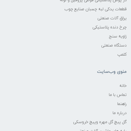
در پوش پلاستیکی قوطی پروفیل و لوله
قطعات یدکی لبه چسبان صنایع چوب
یراق آلات صنعتی
چرخ دنده پلاستیکی
زاویه سنج
دستگاه صنعتی
کلمپ
منوی وب‌سایت
خانه
تماس با ما
راهنما
درباره ما
گل پیچ گل مهره وپیچ خروسکی