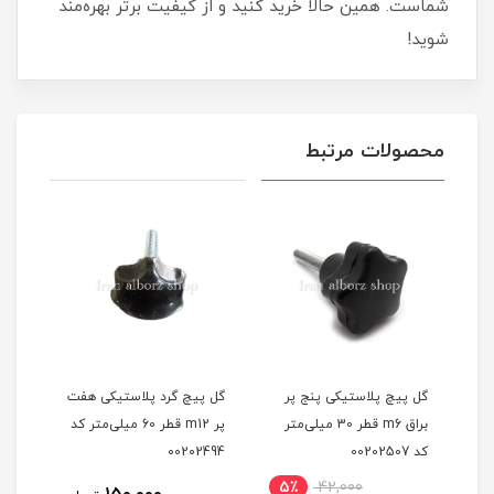
شماست. همین حالا خرید کنید و از کیفیت برتر بهره‌مند
شوید!
محصولات مرتبط
گل پیچ پلاستیکی پنج پر
گل پیچ گرد پلاستیکی هفت
گل پ
براق m6 قطر 30 میلی‌متر
پر m12 قطر 60 میلی‌متر کد
کد 00202507
00202494
2493
5٪
42,000
11