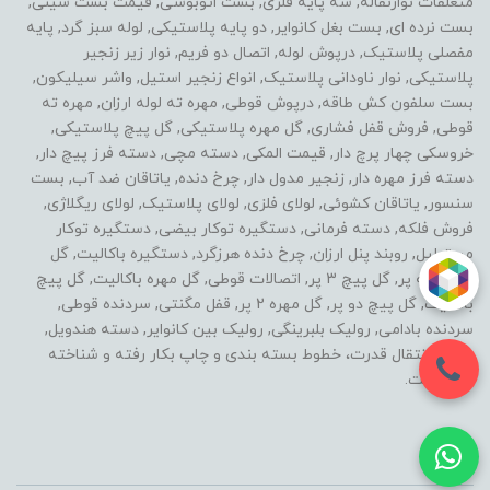
متعلقات نوارنقاله, سه پایه فلزی, بست اتوبوسی, قیمت بست سینی,
بست نرده ای, بست بغل کانوایر, دو پایه پلاستیکی, لوله سبز گرد, پایه
مفصلی پلاستیک, درپوش لوله, اتصال دو فریم, نوار زیر زنجیر
پلاستیکی, نوار ناودانی پلاستیک, انواع زنجیر استیل, واشر سیلیکون,
بست سلفون کش طاقه, درپوش قوطی, مهره ته لوله ارزان, مهره ته
قوطی, فروش قفل فشاری, گل مهره پلاستیکی, گل پیچ پلاستیکی,
خروسکی چهار پرچ دار, قیمت المکی, دسته مچی, دسته فرز پیچ دار,
دسته فرز مهره دار, زنجیر مدول دار, چرخ دنده, یاتاقان ضد آب, بست
سنسور, یاتاقان کشوئی, لولای فلزی, لولای پلاستیک, لولای ریگلاژی,
فروش فلکه, دسته فرمانی, دستگیره توکار بیضی, دستگیره توکار
مستطیل, روبند پنل ارزان, چرخ دنده هرزگرد, دستگیره باکالیت, گل
مهره سه پر, گل پیچ 3 پر, اتصالات قوطی, گل مهره باکالیت, گل پیچ
باکالیت, گل پیچ دو پر, گل مهره 2 پر, قفل مگنتی, سردنده قوطی,
سردنده بادامی, رولیک بلبرینگی, رولیک بین کانوایر, دسته هندویل,
خطوط انتقال قدرت، خطوط بسته بندی و چاپ بکار رفته و شناخته
شده است.