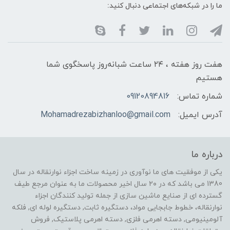
ما را در شبکه‌های اجتماعی دنبال کنید:
هفت روز هفته ، ۲۴ ساعت شبانه‌روز پاسخگوی شما
هستیم
شماره تماس:
09120894816
آدرس ایمیل:
Mohamadrezabizhanloo@gmail.com
درباره ما
یکی از موفقیت های ما نوآوری در زمینه ساخت اجزاء نوارنقاله در سال
1380 می باشد که در ۲۰ سال اخیر محصولات ما به عنوان مرجع طیف
گسترده ای از صنایع ماشین سازی از جمله تولید کنندگان اجزاء
نوارنقاله، خطوط جابجایی مواد، دستگیره ثابت, دستگیره لوله ای, فلکه
آلومینیومی, دسته اهرمی فلزی, دسته اهرمی پلاستیک, فروش