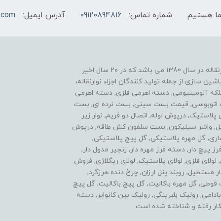
شماره تماس:
09120894816
آدرس ایمیل:
.com
یکی از موفقیت های ما نوآوری در زمینه ساخت اجزاء نوارنقاله در سال 1380 می باشد که در ۲۰ سال اخیر
ن سازی از جمله تولید کنندگان اجزاء نوارنقاله،
فلکه آلومینیومی, دسته اهرمی فلزی, دسته اهرمی
ست اتوبوسی, قیمت بست سینی, بست نرده ای, بست
ی پلاستیک, درپوش لوله, اتصال دو فریم, نوار زیر
استیل, واشر سیلیکون, بست سلفون کش طاقه, درپوش
اری, گل مهره پلاستیکی, گل پیچ پلاستیکی,
پیچ دار, دسته فرز مهره دار, زنجیر مدول دار,
ولای فلزی, لولای پلاستیک, لولای ریگلاژی, فروش
 مستطیل, روبند پنل ارزان, چرخ دنده هرزگرد,
ل مهره سه پر, گل پیچ 3 پر, اتصالات قوطی, گل مهره باکالیت, گل پیچ باکالیت, گل پیچ
 سردنده بادامی, رولیک بلبرینگی, رولیک بین کانوایر, دسته
ار رفته و شناخته شده است.