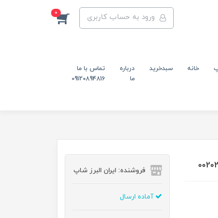
0
ورود به حساب کاربری
پ
خانه
سبدخرید
درباره
تماس با ما
ما
09120894816
فروشنده: ایران البرز شاپ
آماده ارسال