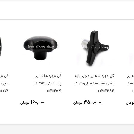
ایه
گل مهره هفت پر
گل مهره گرد پلاستیکی
گل مهر
لی‌متر کد
پلاستیکی m12 کد
مچی قطر 80 میلی‌متر کد
00202561
300079
کد 00202685
180,000
160,000
ومان
تومان
تومان