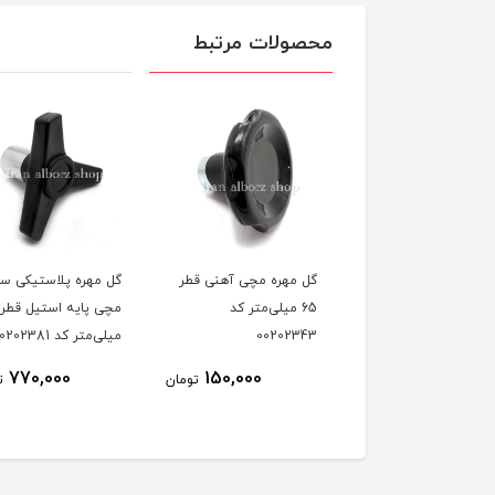
محصولات مرتبط
مهره مچی آهنی قطر
گل مهره پلاستیکی سه پر
گل مهره سه پر مچی پ
6 میلی‌متر کد
مچی پایه استیل قطر 100
آهنی قطر 100 می
00202
میلی‌متر کد 00202381
00202382
350,000
770,000
150,000
تومان
تومان
ت