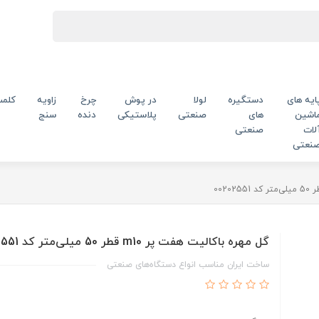
ایه های
دستگیره
لولا
در پوش
چرخ
زاویه
کلم
اشین
های
صنعتی
پلاستیکی
دنده
سنج
لات
صنعتی
نعتی
گل مهره باکالیت هفت پر m10 قطر 50 میلی‌متر کد 00202551
ساخت ایران مناسب انواع دستگاه‌های صنعتی