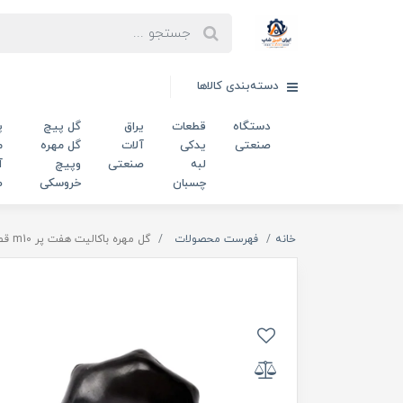
دسته‌بندی کالاها
دستگاه
قطعات
یراق
گل پیچ
پ
صنعتی
یدکی
آلات
گل مهره
م
لبه
صنعتی
وپیچ
آ
چسبان
خروسکی
ص
خانه
فهرست محصولات
گل مهره باکالیت هفت پر m10 قطر 50 میلی‌متر کد 00202551