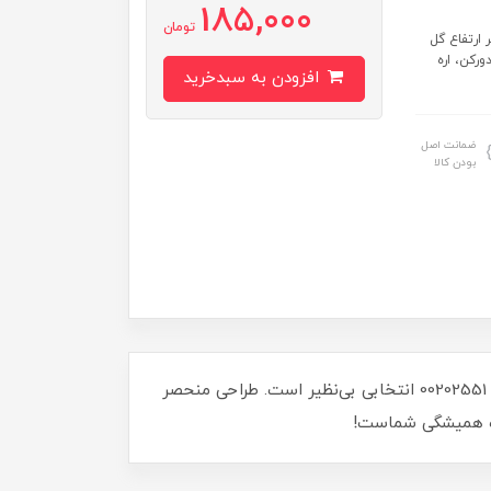
185,000
تومان
5 میلی‌متر قطر رزوه: 10 میلی‌متر ارتفاع گل
ورکن، اره
افزودن به سبدخرید
ضمانت اصل
بودن کالا
آیا به دنبال یک اتصال محکم و زیبا برای پروژه‌های خود هستید؟ گل مهره باکالیت هفت پر M10 با قطر 50 میلی‌متر و کد 00202551 انتخابی بی‌نظیر است. طراحی منحصر
مراه همیشگی شماست!