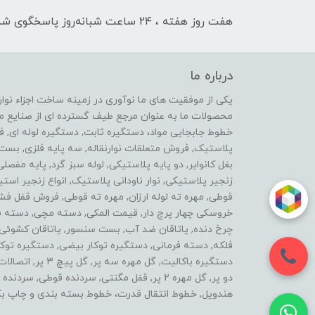
هفت روز هفته ، ۲۴ ساعت شبانه‌روز پاسخگوی شما هستیم
درباره ما
محصولات ما به عنوان مرجع طیف گسترده ای از صنایع ماشی
خطوط جابجایی مواد، دستگیره ثابت, دستگیره لوله ای, 
پلاستیک, فروش متعلقات نوارنقاله, سه پایه فلزی, ب
بغل کانوایر, دو پایه پلاستیکی, لوله سبز گرد, پایه مفصل
زنجیر پلاستیکی, نوار ناودانی پلاستیک, انواع زنجیر 
قوطی, مهره ته لوله ارزان, مهره ته قوطی, فروش قفل فش
خروسکی چهار پرچ دار, قیمت المکی, دسته مچی, دسته فرز 
چرخ دنده, یاتاقان ضد آب, بست سنسور, یاتاقان کشوئی, ل
فلکه, دسته فرمانی, دستگیره توکار بیضی, دستگیره توکار
دستگیره باکالیت, گ
دو پر, گل مهره 2 پر, قفل مگنتی, سردنده قوطی,
هندویل, خطوط انتقال قدرت، خطوط بسته بندی و چاپ بک