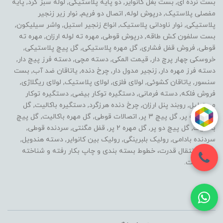
بست نرده ای, بست بغل کانوایر, دو پایه پلاستیکی, لوله سبز گرد, پایه
مفصلی پلاستیک, درپوش لوله, اتصال دو فریم, نوار زیر زنجیر
پلاستیکی, نوار ناودانی پلاستیک, انواع زنجیر استیل, واشر سیلیکون,
بست سلفون کش طاقه, درپوش قوطی, مهره ته لوله ارزان, مهره ته
قوطی, فروش قفل فشاری, گل مهره پلاستیکی, گل پیچ پلاستیکی,
خروسکی چهار پرچ دار, قیمت المکی, دسته مچی, دسته فرز پیچ دار,
دسته فرز مهره دار, زنجیر مدول دار, چرخ دنده, یاتاقان ضد آب, بست
سنسور, یاتاقان کشوئی, لولای فلزی, لولای پلاستیک, لولای ریگلاژی,
فروش فلکه, دسته فرمانی, دستگیره توکار بیضی, دستگیره توکار
مستطیل, روبند پنل ارزان, چرخ دنده هرزگرد, دستگیره باکالیت, گل
مهره سه پر, گل پیچ 3 پر, اتصالات قوطی, گل مهره باکالیت, گل پیچ
باکالیت, گل پیچ دو پر, گل مهره 2 پر, قفل مگنتی, سردنده قوطی,
سردنده بادامی, رولیک بلبرینگی, رولیک بین کانوایر, دسته هندویل,
خطوط انتقال قدرت، خطوط بسته بندی و چاپ بکار رفته و شناخته
شده است.