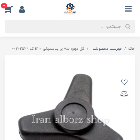
0
خانه
فهرست محصولات
گل مهره سه پر پلاستیکی m10 کد 00202549