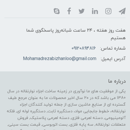
هفت روز هفته ، ۲۴ ساعت شبانه‌روز پاسخگوی شما
هستیم
شماره تماس:
09120894816
آدرس ایمیل:
Mohamadrezabizhanloo@gmail.com
درباره ما
یکی از موفقیت های ما نوآوری در زمینه ساخت اجزاء نوارنقاله در سال
1380 می باشد که در ۲۰ سال اخیر محصولات ما به عنوان مرجع طیف
گسترده ای از صنایع ماشین سازی از جمله تولید کنندگان اجزاء
نوارنقاله، خطوط جابجایی مواد، دستگیره ثابت, دستگیره لوله ای, فلکه
آلومینیومی, دسته اهرمی فلزی, دسته اهرمی پلاستیک, فروش
متعلقات نوارنقاله, سه پایه فلزی, بست اتوبوسی, قیمت بست سینی,