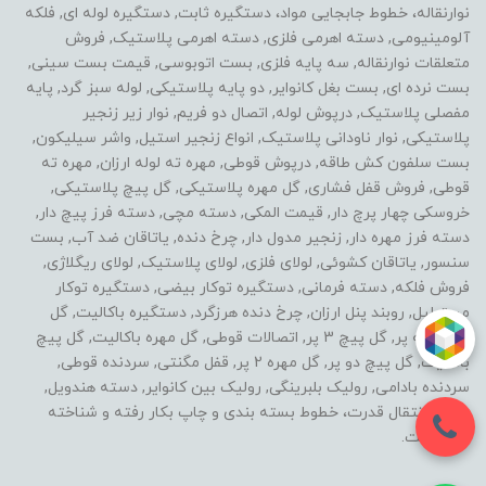
نوارنقاله، خطوط جابجایی مواد، دستگیره ثابت, دستگیره لوله ای, فلکه
آلومینیومی, دسته اهرمی فلزی, دسته اهرمی پلاستیک, فروش
متعلقات نوارنقاله, سه پایه فلزی, بست اتوبوسی, قیمت بست سینی,
بست نرده ای, بست بغل کانوایر, دو پایه پلاستیکی, لوله سبز گرد, پایه
مفصلی پلاستیک, درپوش لوله, اتصال دو فریم, نوار زیر زنجیر
پلاستیکی, نوار ناودانی پلاستیک, انواع زنجیر استیل, واشر سیلیکون,
بست سلفون کش طاقه, درپوش قوطی, مهره ته لوله ارزان, مهره ته
قوطی, فروش قفل فشاری, گل مهره پلاستیکی, گل پیچ پلاستیکی,
خروسکی چهار پرچ دار, قیمت المکی, دسته مچی, دسته فرز پیچ دار,
دسته فرز مهره دار, زنجیر مدول دار, چرخ دنده, یاتاقان ضد آب, بست
سنسور, یاتاقان کشوئی, لولای فلزی, لولای پلاستیک, لولای ریگلاژی,
فروش فلکه, دسته فرمانی, دستگیره توکار بیضی, دستگیره توکار
مستطیل, روبند پنل ارزان, چرخ دنده هرزگرد, دستگیره باکالیت, گل
مهره سه پر, گل پیچ 3 پر, اتصالات قوطی, گل مهره باکالیت, گل پیچ
باکالیت, گل پیچ دو پر, گل مهره 2 پر, قفل مگنتی, سردنده قوطی,
سردنده بادامی, رولیک بلبرینگی, رولیک بین کانوایر, دسته هندویل,
خطوط انتقال قدرت، خطوط بسته بندی و چاپ بکار رفته و شناخته
شده است.