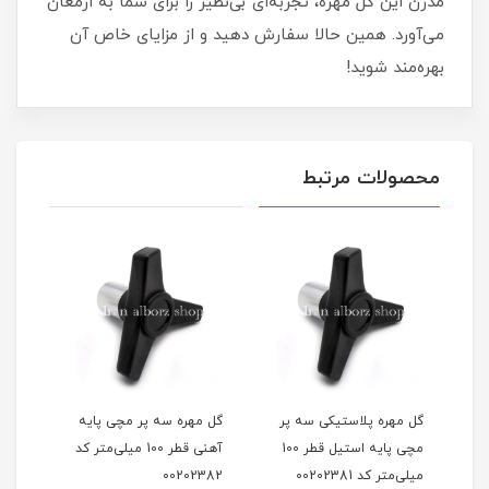
مدرن این گل مهره، تجربه‌ای بی‌نظیر را برای شما به ارمغان
می‌آورد. همین حالا سفارش دهید و از مزایای خاص آن
بهره‌مند شوید!
محصولات مرتبط
گل مهره مچی آهنی قطر 65
گل مهره پلاستیکی سه پر
گل مهره سه پر مچی پایه
گل م
مچی پایه استیل قطر 100
آهنی قطر 100 میلی‌متر کد
m12 کد 0202561
میلی‌متر کد 00202381
00202382