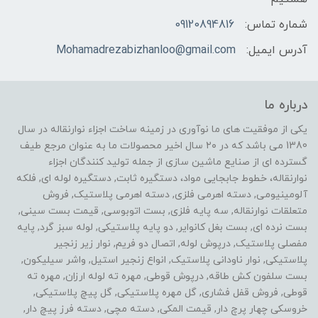
شماره تماس:
09120894816
آدرس ایمیل:
Mohamadrezabizhanloo@gmail.com
درباره ما
یکی از موفقیت های ما نوآوری در زمینه ساخت اجزاء نوارنقاله در سال
1380 می باشد که در ۲۰ سال اخیر محصولات ما به عنوان مرجع طیف
گسترده ای از صنایع ماشین سازی از جمله تولید کنندگان اجزاء
نوارنقاله، خطوط جابجایی مواد، دستگیره ثابت, دستگیره لوله ای, فلکه
آلومینیومی, دسته اهرمی فلزی, دسته اهرمی پلاستیک, فروش
متعلقات نوارنقاله, سه پایه فلزی, بست اتوبوسی, قیمت بست سینی,
بست نرده ای, بست بغل کانوایر, دو پایه پلاستیکی, لوله سبز گرد, پایه
مفصلی پلاستیک, درپوش لوله, اتصال دو فریم, نوار زیر زنجیر
پلاستیکی, نوار ناودانی پلاستیک, انواع زنجیر استیل, واشر سیلیکون,
بست سلفون کش طاقه, درپوش قوطی, مهره ته لوله ارزان, مهره ته
قوطی, فروش قفل فشاری, گل مهره پلاستیکی, گل پیچ پلاستیکی,
خروسکی چهار پرچ دار, قیمت المکی, دسته مچی, دسته فرز پیچ دار,