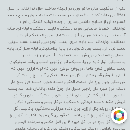
یکی از موفقیت های ما نوآوری در زمینه ساخت اجزاء نوارنقاله در سال
1380 می باشد که در ۲۰ سال اخیر محصولات ما به عنوان مرجع طیف
گسترده ای از صنایع ماشین سازی از جمله تولید کنندگان اجزاء
نوارنقاله، خطوط جابجایی مواد، دستگیره ثابت, دستگیره لوله ای, فلکه
آلومینیومی, دسته اهرمی فلزی, دسته اهرمی پلاستیک, فروش
متعلقات نوارنقاله, سه پایه فلزی, بست اتوبوسی, قیمت بست سینی,
بست نرده ای, بست بغل کانوایر, دو پایه پلاستیکی, لوله سبز گرد, پایه
مفصلی پلاستیک, درپوش لوله, اتصال دو فریم, نوار زیر زنجیر
پلاستیکی, نوار ناودانی پلاستیک, انواع زنجیر استیل, واشر سیلیکون,
بست سلفون کش طاقه, درپوش قوطی, مهره ته لوله ارزان, مهره ته
قوطی, فروش قفل فشاری, گل مهره پلاستیکی, گل پیچ پلاستیکی,
خروسکی چهار پرچ دار, قیمت المکی, دسته مچی, دسته فرز پیچ دار,
دسته فرز مهره دار, زنجیر مدول دار, چرخ دنده, یاتاقان ضد آب, بست
سنسور, یاتاقان کشوئی, لولای فلزی, لولای پلاستیک, لولای ریگلاژی,
فروش فلکه, دسته فرمانی, دستگیره توکار بیضی, دستگیره توکار
مستطیل, روبند پنل ارزان, چرخ دنده هرزگرد, دستگیره باکالیت, گل
مهره سه پر, گل پیچ 3 پر, اتصالات قوطی, گل مهره باکالیت, گل پیچ
باکالیت, گل پیچ دو پر, گل مهره 2 پر, قفل مگنتی, سردنده قوطی,
سردنده بادامی, رولیک بلبرینگی, رولیک بین کانوایر, دسته هندویل,