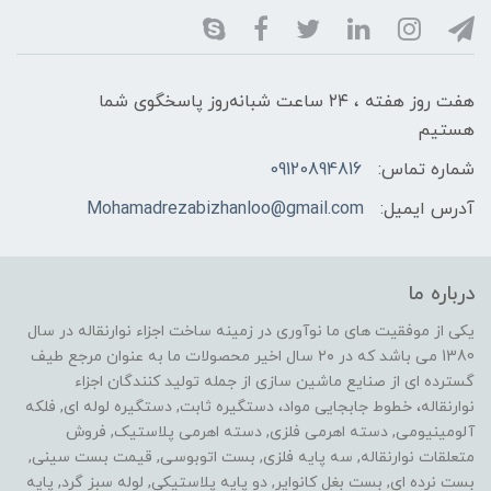
هفت روز هفته ، ۲۴ ساعت شبانه‌روز پاسخگوی شما
هستیم
شماره تماس:
09120894816
آدرس ایمیل:
Mohamadrezabizhanloo@gmail.com
درباره ما
یکی از موفقیت های ما نوآوری در زمینه ساخت اجزاء نوارنقاله در سال
1380 می باشد که در ۲۰ سال اخیر محصولات ما به عنوان مرجع طیف
گسترده ای از صنایع ماشین سازی از جمله تولید کنندگان اجزاء
نوارنقاله، خطوط جابجایی مواد، دستگیره ثابت, دستگیره لوله ای, فلکه
آلومینیومی, دسته اهرمی فلزی, دسته اهرمی پلاستیک, فروش
متعلقات نوارنقاله, سه پایه فلزی, بست اتوبوسی, قیمت بست سینی,
بست نرده ای, بست بغل کانوایر, دو پایه پلاستیکی, لوله سبز گرد, پایه