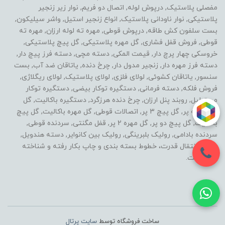
مفصلی پلاستیک, درپوش لوله, اتصال دو فریم, نوار زیر زنجیر
پلاستیکی, نوار ناودانی پلاستیک, انواع زنجیر استیل, واشر سیلیکون,
بست سلفون کش طاقه, درپوش قوطی, مهره ته لوله ارزان, مهره ته
قوطی, فروش قفل فشاری, گل مهره پلاستیکی, گل پیچ پلاستیکی,
خروسکی چهار پرچ دار, قیمت المکی, دسته مچی, دسته فرز پیچ دار,
دسته فرز مهره دار, زنجیر مدول دار, چرخ دنده, یاتاقان ضد آب, بست
سنسور, یاتاقان کشوئی, لولای فلزی, لولای پلاستیک, لولای ریگلاژی,
فروش فلکه, دسته فرمانی, دستگیره توکار بیضی, دستگیره توکار
مستطیل, روبند پنل ارزان, چرخ دنده هرزگرد, دستگیره باکالیت, گل
مهره سه پر, گل پیچ 3 پر, اتصالات قوطی, گل مهره باکالیت, گل پیچ
باکالیت, گل پیچ دو پر, گل مهره 2 پر, قفل مگنتی, سردنده قوطی,
سردنده بادامی, رولیک بلبرینگی, رولیک بین کانوایر, دسته هندویل,
خطوط انتقال قدرت، خطوط بسته بندی و چاپ بکار رفته و شناخته
شده است.
ساخت فروشگاه توسط
سایت پرتال