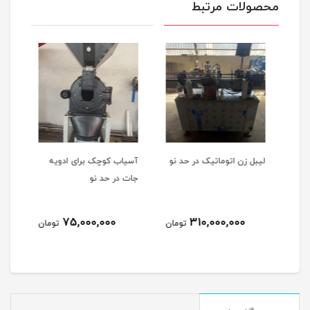
محصولات مرتبط
لیبل زن اتوماتیک در حد نو
آسیاب کوچک برای ادویه
جات در حد نو
75,000,000
310,000,000
مان
تومان
تومان