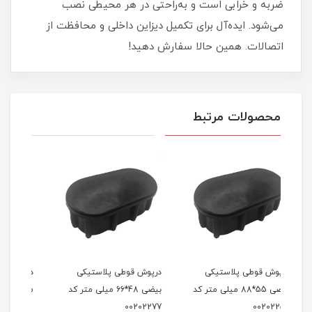
ضربه و خرابی است و به‌راحتی در هر محیطی نصب
می‌شود. ایده‌آل برای تکمیل دیزاین داخلی و محافظت از
اتصالات. همین حالا سفارش دهید!
محصولات مرتبط
درپوش قوطی پلاستیکی
درپوش مربعی 70*70
درپو
ر کد
بیضی 48*66 میلی متر کد
میلی‌متر کد 00202270
00202277
کد 00202282