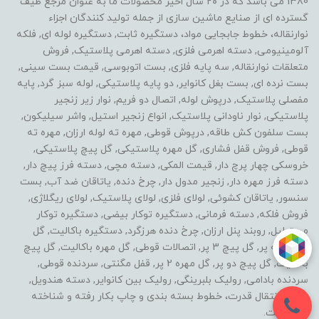
1380 می باشد که در ۲۰ سال اخیر محصولات ما به عنوان مرجع طیف
گسترده ای از صنایع ماشین سازی از جمله تولید کنندگان اجزاء
نوارنقاله، خطوط جابجایی مواد، دستگیره ثابت, دستگیره لوله ای, فلکه
آلومینیومی, دسته اهرمی فلزی, دسته اهرمی پلاستیک, فروش
متعلقات نوارنقاله, سه پایه فلزی, بست اتوبوسی, قیمت بست سینی,
بست نرده ای, بست بغل کانوایر, دو پایه پلاستیکی, لوله سبز گرد, پایه
مفصلی پلاستیک, درپوش لوله, اتصال دو فریم, نوار زیر زنجیر
پلاستیکی, نوار ناودانی پلاستیک, انواع زنجیر استیل, واشر سیلیکون,
بست سلفون کش طاقه, درپوش قوطی, مهره ته لوله ارزان, مهره ته
قوطی, فروش قفل فشاری, گل مهره پلاستیکی, گل پیچ پلاستیکی,
خروسکی چهار پرچ دار, قیمت المکی, دسته مچی, دسته فرز پیچ دار,
دسته فرز مهره دار, زنجیر مدول دار, چرخ دنده, یاتاقان ضد آب, بست
سنسور, یاتاقان کشوئی, لولای فلزی, لولای پلاستیک, لولای ریگلاژی,
فروش فلکه, دسته فرمانی, دستگیره توکار بیضی, دستگیره توکار
مستطیل, روبند پنل ارزان, چرخ دنده هرزگرد, دستگیره باکالیت, گل
مهره سه پر, گل پیچ 3 پر, اتصالات قوطی, گل مهره باکالیت, گل پیچ
باکالیت, گل پیچ دو پر, گل مهره 2 پر, قفل مگنتی, سردنده قوطی,
سردنده بادامی, رولیک بلبرینگی, رولیک بین کانوایر, دسته هندویل,
خطوط انتقال قدرت، خطوط بسته بندی و چاپ بکار رفته و شناخته
شده است.