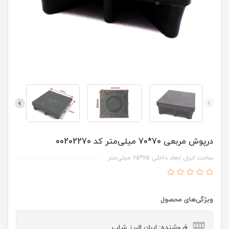
درپوش مربعی 70*70 میلی‌متر کد 00202270
ساخت ایران ابعاد داخلی 65*65 میلی‌متر
ویژگی‌های محصول
فروشنده: ایران البرز شاپ