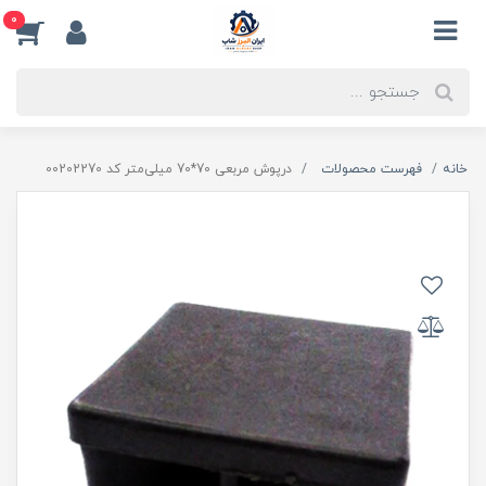
0
خانه
فهرست محصولات
درپوش مربعی 70*70 میلی‌متر کد 00202270