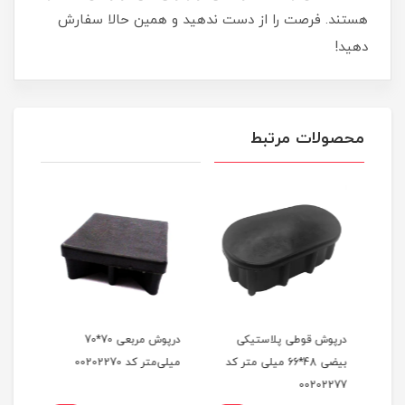
هستند. فرصت را از دست ندهید و همین حالا سفارش
دهید!
محصولات مرتبط
درپوش قوطی پلاستیکی
درپوش مربعی 70*70
درپو
ر کد
بیضی 48*66 میلی متر کد
میلی‌متر کد 00202270
00202277
کد 00202282