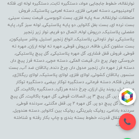
نوارنقاله، خطوط جابجایی مواد، دستگیره ثابت, دستگیره لوله ای, فلکه
آلومینیومی, دسته اهرمی فلزی, دسته اهرمی پلاستیک, فروش
متعلقات نوارنقاله, سه پایه فلزی, بست اتوبوسی, قیمت بست سینی,
بست نرده ای, بست بغل کانوایر, دو پایه پلاستیکی, لوله سبز گرد, پایه
مفصلی پلاستیک, درپوش لوله, اتصال دو فریم, نوار زیر زنجیر
پلاستیکی, نوار ناودانی پلاستیک, انواع زنجیر استیل, واشر سیلیکون,
بست سلفون کش طاقه, درپوش قوطی, مهره ته لوله ارزان, مهره ته
قوطی, فروش قفل فشاری, گل مهره پلاستیکی, گل پیچ پلاستیکی,
خروسکی چهار پرچ دار, قیمت المکی, دسته مچی, دسته فرز پیچ دار,
دسته فرز مهره دار, زنجیر مدول دار, چرخ دنده, یاتاقان ضد آب, بست
سنسور, یاتاقان کشوئی, لولای فلزی, لولای پلاستیک, لولای ریگلاژی,
فروش فلکه, دسته فرمانی, دستگیره توکار بیضی, دستگیره توکار
مستطیل, روبند پنل ارزان, چرخ دنده هرزگرد, دستگیره باکالیت, گل
مهره سه پر, گل پیچ 3 پر, اتصالات قوطی, گل مهره باکالیت, گل پیچ
باکالیت, گل پیچ دو پر, گل مهره 2 پر, قفل مگنتی, سردنده قوطی,
سردنده بادامی, رولیک بلبرینگی, رولیک بین کانوایر, دسته هندویل,
خطوط انتقال قدرت، خطوط بسته بندی و چاپ بکار رفته و شناخته
شده است.