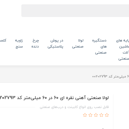
ایه های
دستگیره
لولا
در پوش
چرخ
زاویه
کلم
اشین
های
صنعتی
پلاستیکی
دنده
سنج
لات
صنعتی
نعتی
لولا صنعتی آهنی نقره ای 60 در 60 میلی‌متر کد 00202793
قابل نصب روی انواع کابینت‌ و درب‌های صنعتی