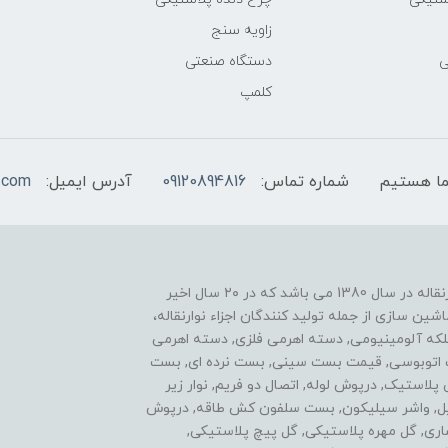
زاویه سنج
ی
دستگاه صنعتی
کلمپ
شماره تماس:
09120894816
آدرس ایمیل:
.com
یکی از موفقیت های ما نوآوری در زمینه ساخت اجزاء نوارنقاله در سال 1380 می باشد که در ۲۰ سال اخیر
ن سازی از جمله تولید کنندگان اجزاء نوارنقاله،
فلکه آلومینیومی, دسته اهرمی فلزی, دسته اهرمی
ست اتوبوسی, قیمت بست سینی, بست نرده ای, بست
ی پلاستیک, درپوش لوله, اتصال دو فریم, نوار زیر
استیل, واشر سیلیکون, بست سلفون کش طاقه, درپوش
اری, گل مهره پلاستیکی, گل پیچ پلاستیکی,