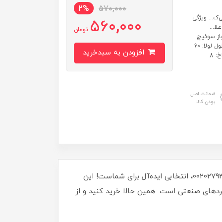
2%
570,000
ک... ویژگی
560,000
ا...
تومان
باز سوئیچ
کابینت نقره ای رنگ علاوه... ساخت ایران رنگ: نقره ای تولید شده از آهن طول لولا: 60
افزودن به سبدخرید
میلی‌متر عرض لولا: 60 میلی‌متر فاصله پیچ تا پیچ: 35 میلی‌متر قطر سوراخ: 8
ضمانت اصل
بودن کالا
آیا به دنبال لولایی با دوام و مقاوم برای پروژه‌های صنعتی خود هستید؟ لولا صنعتی آهنی نقره‌ای 60 در 60 میلی‌متر، کد 00202793، انتخابی ایده‌آل برای شماست! این
بردهای صنعتی است. همین حالا خرید کنید و از