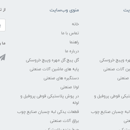
یت
منوی وب‌سایت
از 
خانه
تماس با ما
راهنما
ما ر
درباره ما
ره وپیچ خروسکی
گل پیچ گل مهره وپیچ خروسکی
ین آلات صنعتی
پایه های ماشین آلات صنعتی
 صنعتی
دستگیره های صنعتی
لولا صنعتی
یکی قوطی پروفیل و
در پوش پلاستیکی قوطی پروفیل و
لوله
لبه چسبان صنایع چوب
قطعات یدکی لبه چسبان صنایع چوب
عتی
یراق آلات صنعتی
ستیکی
چرخ دنده پلاستیکی