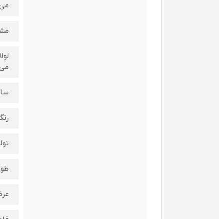
می‌
مشخ
لول
می‌
ساخ
رنگ
تول
طول لول
عرض لو