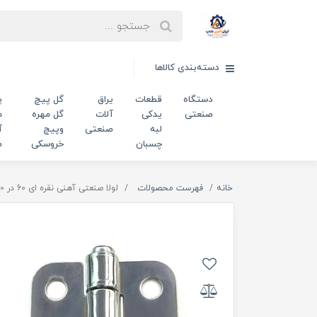
دسته‌بندی کالاها
دستگاه
قطعات
یراق
گل پیچ
پ
صنعتی
یدکی
آلات
گل مهره
م
لبه
صنعتی
وپیچ
آ
چسبان
خروسکی
ص
خانه
فهرست محصولات
لولا صنعتی آهنی نقره ای 60 در 60 میلی‌متر کد 00202793