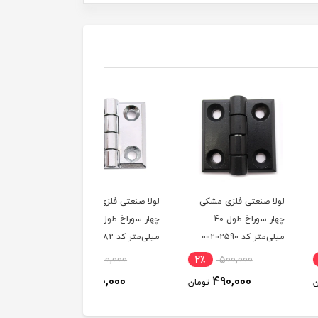
صنعتی فلزی مشکی
لولا صنعتی فلزی نقره‌ای
لولا صنعتی آهنی مشکی
چهار سوراخ طول 40
چهار سوراخ طول 40
50 در 50 میلی‌متر کد
کد 00202590
میلی‌متر کد 00202582
00202796
1٪
327,000
2٪
500,000
2٪
500,000
325,000
490,000
490,000
تومان
تومان
توم