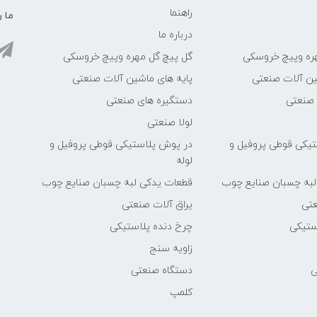
راهنما
ما ر
درباره ما
ره وپیچ خروسکی
گل پیچ گل مهره وپیچ خروسکی
ین آلات صنعتی
پایه های ماشین آلات صنعتی
 صنعتی
دستگیره های صنعتی
لولا صنعتی
یکی قوطی پروفیل و
در پوش پلاستیکی قوطی پروفیل و
لوله
لبه چسبان صنایع چوب
قطعات یدکی لبه چسبان صنایع چوب
عتی
یراق آلات صنعتی
ستیکی
چرخ دنده پلاستیکی
زاویه سنج
ی
دستگاه صنعتی
کلمپ