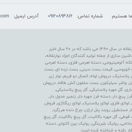
شماره تماس:
09120894816
آدرس ایمیل:
.com
یکی از موفقیت های ما نوآوری در زمینه ساخت اجزاء نوارنقاله در سال 1380 می باشد که در ۲۰ سال اخیر
ن سازی از جمله تولید کنندگان اجزاء نوارنقاله،
فلکه آلومینیومی, دسته اهرمی فلزی, دسته اهرمی
ست اتوبوسی, قیمت بست سینی, بست نرده ای, بست
ی پلاستیک, درپوش لوله, اتصال دو فریم, نوار زیر
استیل, واشر سیلیکون, بست سلفون کش طاقه, درپوش
اری, گل مهره پلاستیکی, گل پیچ پلاستیکی,
پیچ دار, دسته فرز مهره دار, زنجیر مدول دار,
ولای فلزی, لولای پلاستیک, لولای ریگلاژی, فروش
 مستطیل, روبند پنل ارزان, چرخ دنده هرزگرد,
ل مهره سه پر, گل پیچ 3 پر, اتصالات قوطی, گل مهره باکالیت, گل پیچ باکالیت, گل پیچ
 سردنده بادامی, رولیک بلبرینگی, رولیک بین کانوایر, دسته
ار رفته و شناخته شده است.