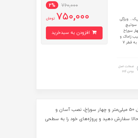
2%
760,000
750,000
تومان
ک... ویژگی
مچون سوئیچ
ار سوراخ
افزودن به سبدخرید
یب زاماک و
آلومینیوم طول لولا: 50 میلی‌متر عرض لولا: 50 میلی‌متر دارای چهار سوراخ به قطر 7
ضمانت اصل
بودن کالا
با لولا صنعتی فلزی نقره‌ای کد 00202589، امنیت و استحکام را به پروژه‌های خود اضافه کنید! این لولای با کیفیت، با طول 50 میلی‌متر و چهار سوراخ، نصب آسان و
ن حالا سفارش دهید و پروژه‌های خود را به سطحی