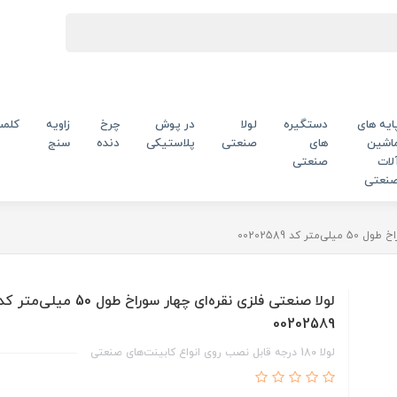
ایه های
دستگیره
لولا
در پوش
چرخ
زاویه
کلم
اشین
های
صنعتی
پلاستیکی
دنده
سنج
لات
صنعتی
نعتی
 کد 00202589
لولا صنعتی فلزی نقره‌ای چهار سوراخ طول 50 میلی‌متر 
00202589
لولا 180 درجه قابل نصب روی انواع کابینت‌های صنعتی