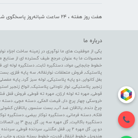
هفت روز هفته ، ۲۴ ساعت شبانه‌روز پاسخگوی شما هستیم
درباره ما
محصولات ما به عنوان مرجع طیف گسترده ای از صنایع ماشی
خطوط جابجایی مواد، دستگیره ثابت, دستگیره لوله ای, 
پلاستیک, فروش متعلقات نوارنقاله, سه پایه فلزی, ب
بغل کانوایر, دو پایه پلاستیکی, لوله سبز گرد, پایه مفصل
زنجیر پلاستیکی, نوار ناودانی پلاستیک, انواع زنجیر 
قوطی, مهره ته لوله ارزان, مهره ته قوطی, فروش قفل فش
خروسکی چهار پرچ دار, قیمت المکی, دسته مچی, دسته فرز 
چرخ دنده, یاتاقان ضد آب, بست سنسور, یاتاقان کشوئی, ل
فلکه, دسته فرمانی, دستگیره توکار بیضی, دستگیره توکار
دستگیره باکالیت, گ
دو پر, گل مهره 2 پر, قفل مگنتی, سردنده قوطی,
هندویل, خطوط انتقال قدرت، خطوط بسته بندی و چاپ بک