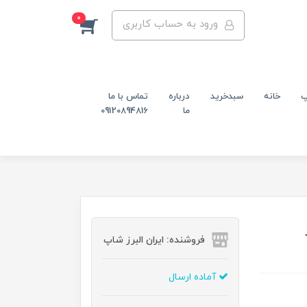
0
ورود به حساب کاربری
پ
خانه
سبدخرید
درباره
تماس با ما
ما
09120894816
کد
فروشنده: ایران البرز شاپ
آماده ارسال