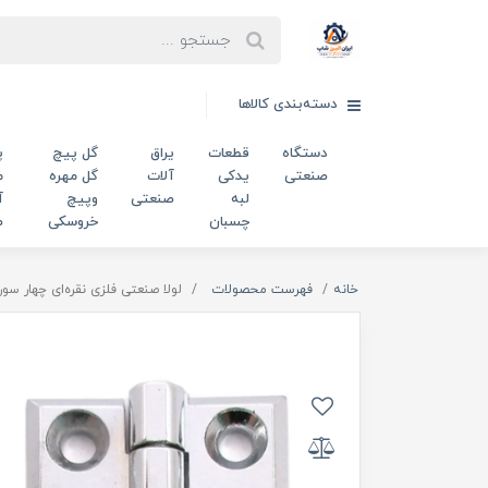
دسته‌بندی کالاها
دستگاه
قطعات
یراق
گل پیچ
پ
صنعتی
یدکی
آلات
گل مهره
م
لبه
صنعتی
وپیچ
آ
چسبان
خروسکی
ص
خانه
فهرست محصولات
لولا صنعتی فلزی نقره‌ای چهار سوراخ طول 50 میلی‌متر