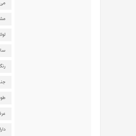
می‌
مشخ
لول
ساخ
رنگ
جنس
طول لول
عرض لو
دارا