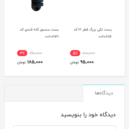
بست تکی کوچک قطر ۱۲کد
بست تکی بزرگ قطر ۱۲ کد
بست سنسور کله قندی کد
بست 
2129
00202131
00202116
نام
3٪
190,000
5٪
100,000
4
185,000
95,000
مان
تومان
تومان
دیدگاه‌ها
دیدگاه خود را بنویسید