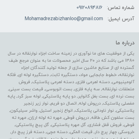
شماره تماس:
09120894816
آدرس ایمیل:
Mohamadrezabizhanloo@gmail.com
درباره ما
یکی از موفقیت های ما نوآوری در زمینه ساخت اجزاء نوارنقاله در سال
1380 می باشد که در ۲۰ سال اخیر محصولات ما به عنوان مرجع طیف
گسترده ای از صنایع ماشین سازی از جمله تولید کنندگان اجزاء
نوارنقاله، خطوط جابجایی مواد، دستگیره ثابت, دستگیره لوله ای, فلکه
آلومینیومی, دسته اهرمی فلزی, دسته اهرمی پلاستیک, فروش
متعلقات نوارنقاله, سه پایه فلزی, بست اتوبوسی, قیمت بست سینی,
بست نرده ای, بست بغل کانوایر, دو پایه پلاستیکی, لوله سبز گرد, پایه
مفصلی پلاستیک, درپوش لوله, اتصال دو فریم, نوار زیر زنجیر
پلاستیکی, نوار ناودانی پلاستیک, انواع زنجیر استیل, واشر سیلیکون,
بست سلفون کش طاقه, درپوش قوطی, مهره ته لوله ارزان, مهره ته
قوطی, فروش قفل فشاری, گل مهره پلاستیکی, گل پیچ پلاستیکی,
خروسکی چهار پرچ دار, قیمت المکی, دسته مچی, دسته فرز پیچ دار,