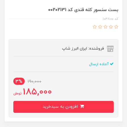
بست سنسور کله قندی کد 00202131
کد ۱۰۳۸۰۰
فروشنده: ایران البرز شاپ
آماده ارسال
3%
190,000
185,000
تومان
افزودن به سبدخرید