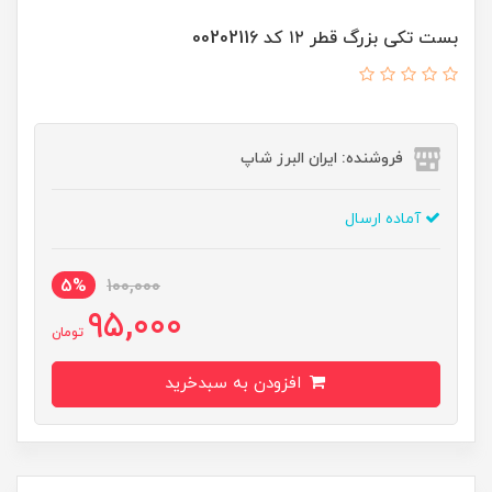
بست تکی بزرگ قطر ۱۲ کد 00202116
فروشنده: ایران البرز شاپ
آماده ارسال
5%
100,000
95,000
تومان
افزودن به سبدخرید