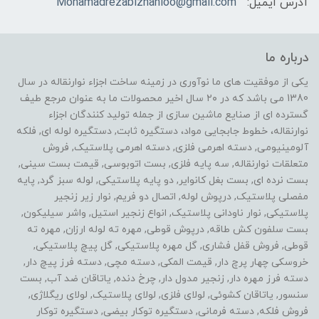
آدرس ایمیل:
Mohamadrezabizhanloo@gmail.com
درباره ما
یکی از موفقیت های ما نوآوری در زمینه ساخت اجزاء نوارنقاله در سال
1380 می باشد که در ۲۰ سال اخیر محصولات ما به عنوان مرجع طیف
گسترده ای از صنایع ماشین سازی از جمله تولید کنندگان اجزاء
نوارنقاله، خطوط جابجایی مواد، دستگیره ثابت, دستگیره لوله ای, فلکه
آلومینیومی, دسته اهرمی فلزی, دسته اهرمی پلاستیک, فروش
متعلقات نوارنقاله, سه پایه فلزی, بست اتوبوسی, قیمت بست سینی,
بست نرده ای, بست بغل کانوایر, دو پایه پلاستیکی, لوله سبز گرد, پایه
مفصلی پلاستیک, درپوش لوله, اتصال دو فریم, نوار زیر زنجیر
پلاستیکی, نوار ناودانی پلاستیک, انواع زنجیر استیل, واشر سیلیکون,
بست سلفون کش طاقه, درپوش قوطی, مهره ته لوله ارزان, مهره ته
قوطی, فروش قفل فشاری, گل مهره پلاستیکی, گل پیچ پلاستیکی,
خروسکی چهار پرچ دار, قیمت المکی, دسته مچی, دسته فرز پیچ دار,
دسته فرز مهره دار, زنجیر مدول دار, چرخ دنده, یاتاقان ضد آب, بست
سنسور, یاتاقان کشوئی, لولای فلزی, لولای پلاستیک, لولای ریگلاژی,
فروش فلکه, دسته فرمانی, دستگیره توکار بیضی, دستگیره توکار