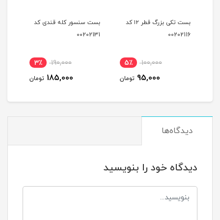
بست تکی کوچک قطر ۱۲کد
بست تکی بزرگ قطر ۱۲ کد
بست سنسور کله قندی کد
بست 
2129
00202131
00202116
نام
3٪
190,000
5٪
100,000
4
185,000
95,000
مان
تومان
تومان
دیدگاه‌ها
دیدگاه خود را بنویسید