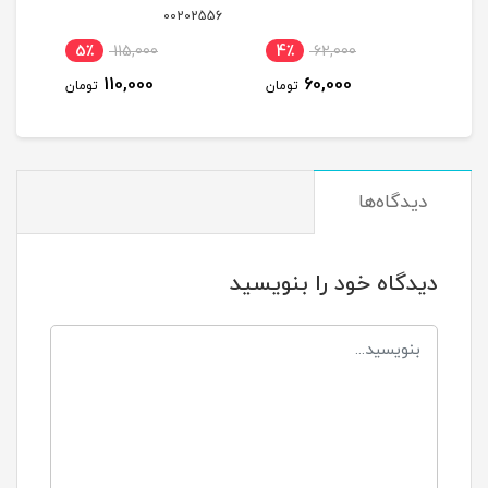
00202556
5٪
115,000
4٪
62,000
2
110,000
60,000
مان
تومان
تومان
دیدگاه‌ها
دیدگاه خود را بنویسید