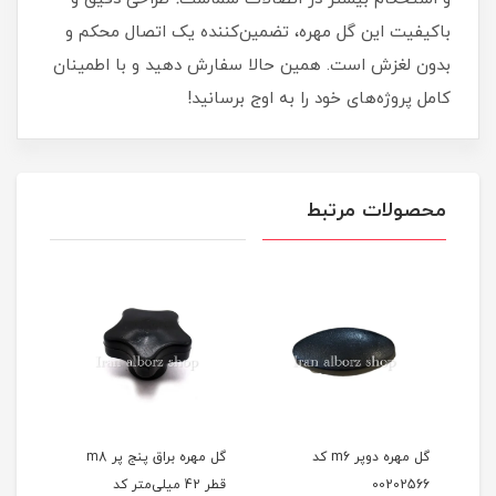
باکیفیت این گل مهره، تضمین‌کننده یک اتصال محکم و
بدون لغزش است. همین حالا سفارش دهید و با اطمینان
کامل پروژه‌های خود را به اوج برسانید!
محصولات مرتبط
گل مهره دوپر m6 کد
گل مهره براق پنج پر m8
00202566
قطر 42 میلی‌متر کد
رزوه 10 کد 02563