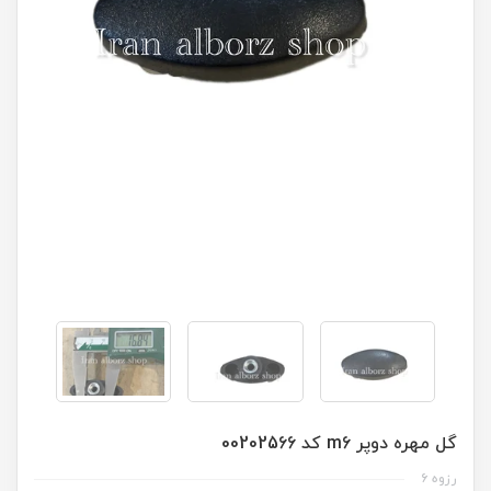
گل مهره دوپر m6 کد 00202566
رزوه ۶