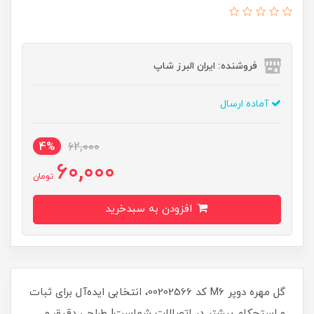
فروشنده: ایران البرز شاپ
آماده ارسال
4%
62,000
60,000
تومان
افزودن به سبدخرید
گل مهره دوپر M6 کد 00202566، انتخابی ایده‌آل برای ثبات
و استحکام بیشتر در اتصالات شماست! طراحی دقیق و