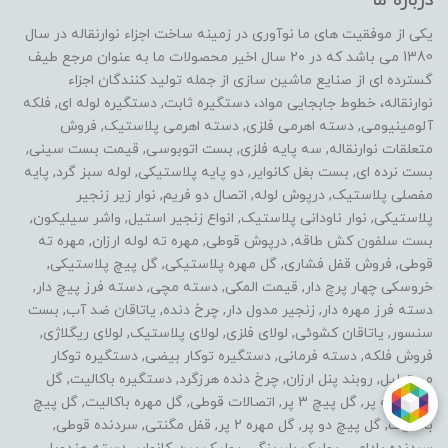
درباره ما
یکی از موفقیت های ما نوآوری در زمینه ساخت اجزاء نوارنقاله در سال
1380 می باشد که در ۲۰ سال اخیر محصولات ما به عنوان مرجع طیف
گسترده ای از صنایع ماشین سازی از جمله تولید کنندگان اجزاء
نوارنقاله، خطوط جابجایی مواد، دستگیره ثابت, دستگیره لوله ای, فلکه
آلومینیومی, دسته اهرمی فلزی, دسته اهرمی پلاستیک, فروش
متعلقات نوارنقاله, سه پایه فلزی, بست اتوبوسی, قیمت بست سینی,
بست نرده ای, بست بغل کانوایر, دو پایه پلاستیکی, لوله سبز گرد, پایه
مفصلی پلاستیک, درپوش لوله, اتصال دو فریم, نوار زیر زنجیر
پلاستیکی, نوار ناودانی پلاستیک, انواع زنجیر استیل, واشر سیلیکون,
بست سلفون کش طاقه, درپوش قوطی, مهره ته لوله ارزان, مهره ته
قوطی, فروش قفل فشاری, گل مهره پلاستیکی, گل پیچ پلاستیکی,
خروسکی چهار پرچ دار, قیمت المکی, دسته مچی, دسته فرز پیچ دار,
دسته فرز مهره دار, زنجیر مدول دار, چرخ دنده, یاتاقان ضد آب, بست
سنسور, یاتاقان کشوئی, لولای فلزی, لولای پلاستیک, لولای ریگلاژی,
فروش فلکه, دسته فرمانی, دستگیره توکار بیضی, دستگیره توکار
مستطیل, روبند پنل ارزان, چرخ دنده هرزگرد, دستگیره باکالیت, گل
مهره سه پر, گل پیچ 3 پر, اتصالات قوطی, گل مهره باکالیت, گل پیچ
باکالیت, گل پیچ دو پر, گل مهره 2 پر, قفل مگنتی, سردنده قوطی,