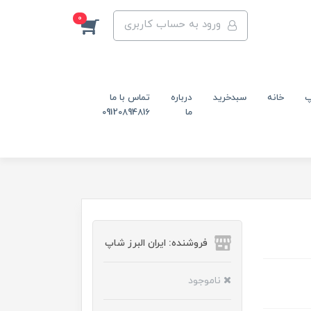
0
ورود به حساب کاربری
پ
خانه
سبدخرید
درباره
تماس با ما
ما
09120894816
فروشنده: ایران البرز شاپ
ناموجود