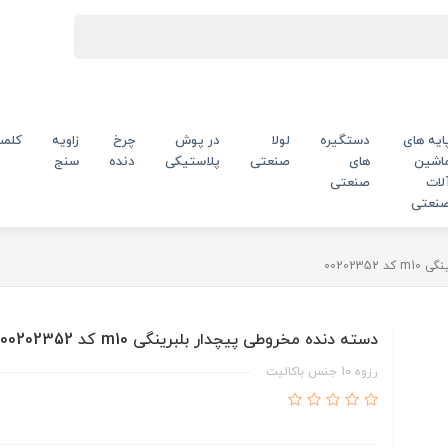
ایه های
دستگیره
لولا
در پوش
چرخ
زاویه
کلم
اشین
های
صنعتی
پلاستیکی
دنده
سنج
لات
صنعتی
نعتی
002023
دسته دنده مخروطی پیچدار بلبرینگی m10 کد 00202352
رزوه 10 جنس باکالیت