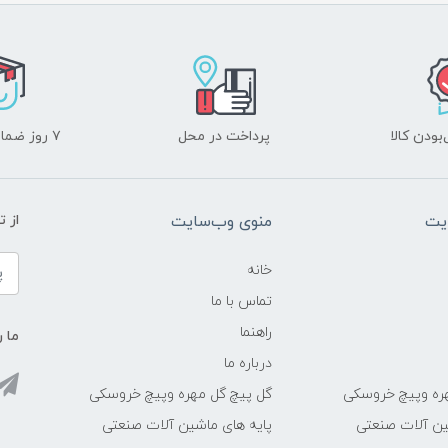
ودن کالا
پرداخت در محل
۷ روز ضمانت بازگشت
یت
منوی وب‌سایت
از 
خانه
تماس با ما
راهنما
ما ر
درباره ما
ره وپیچ خروسکی
گل پیچ گل مهره وپیچ خروسکی
ین آلات صنعتی
پایه های ماشین آلات صنعتی