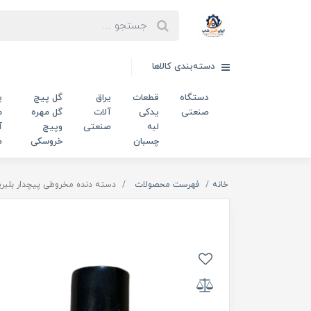
دسته‌بندی کالاها
دستگاه
قطعات
یراق
گل پیچ
پ
صنعتی
یدکی
آلات
گل مهره
م
لبه
صنعتی
وپیچ
آ
چسبان
خروسکی
ص
خانه
فهرست محصولات
دسته دنده مخروطی پیچدار بلبرینگی m10 کد 52