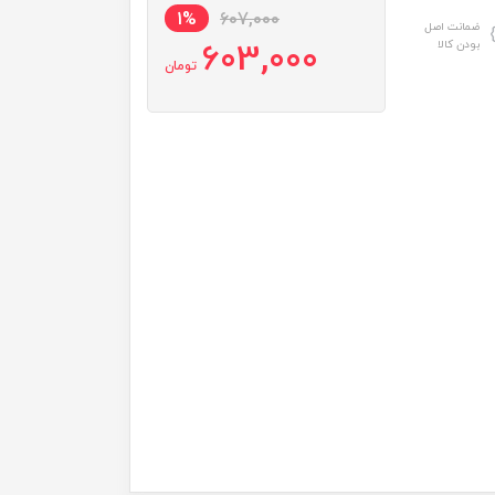
1%
607,000
ضمانت اصل
603,000
بودن کالا
تومان