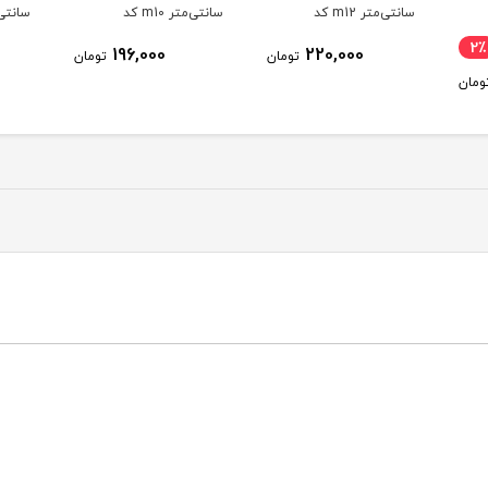
سانتی‌متر m10 کد
سانتی‌متر m12 کد
02350
00202347
00202349
ناموج
7٪
150,000
196,000
ومان
تومان
140,000
تومان