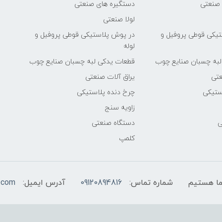
 صنعتی
دستگیره های صنعتی
لولا صنعتی
یکی قوطی پروفیل و
در پوش پلاستیکی قوطی پروفیل و
لوله
لبه چسبان صنایع چوب
قطعات یدکی لبه چسبان صنایع چوب
عتی
یراق آلات صنعتی
ستیکی
چرخ دنده پلاستیکی
زاویه سنج
ی
دستگاه صنعتی
کلمپ
شماره تماس:
09120894816
آدرس ایمیل:
.com