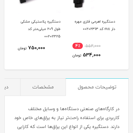
ه
دستگیره اهرمی فلزی مهره
دستگیره پلاستیکی مشکی
دستگ
تر کد
دار m8 کد 00202313
طول 209 میلی‌متر کد
335
00202325
نام
4٪
554,000
1,0
750,000
تومان
534,000
مان
تومان
توضیحات محصول
مشخصات
دیدگ
در کارگاه‌های صنعتی دستگاه‌ها و وسایل مختلف
کاربردی برای استفاده راحت‌تر نیاز به یراق‌های خاص خود
دارند. دستگیره یکی از انواع این یراق‌ها است که کارایی