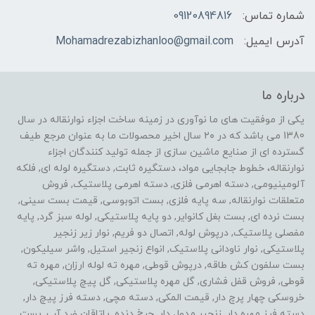
شماره تماس:
09120894816
آدرس ایمیل:
Mohamadrezabizhanloo@gmail.com
درباره ما
یکی از موفقیت های ما نوآوری در زمینه ساخت اجزاء نوارنقاله در سال
1380 می باشد که در ۲۰ سال اخیر محصولات ما به عنوان مرجع طیف
گسترده ای از صنایع ماشین سازی از جمله تولید کنندگان اجزاء
نوارنقاله، خطوط جابجایی مواد، دستگیره ثابت, دستگیره لوله ای, فلکه
آلومینیومی, دسته اهرمی فلزی, دسته اهرمی پلاستیک, فروش
متعلقات نوارنقاله, سه پایه فلزی, بست اتوبوسی, قیمت بست سینی,
بست نرده ای, بست بغل کانوایر, دو پایه پلاستیکی, لوله سبز گرد, پایه
مفصلی پلاستیک, درپوش لوله, اتصال دو فریم, نوار زیر زنجیر
پلاستیکی, نوار ناودانی پلاستیک, انواع زنجیر استیل, واشر سیلیکون,
بست سلفون کش طاقه, درپوش قوطی, مهره ته لوله ارزان, مهره ته
قوطی, فروش قفل فشاری, گل مهره پلاستیکی, گل پیچ پلاستیکی,
خروسکی چهار پرچ دار, قیمت المکی, دسته مچی, دسته فرز پیچ دار,
دسته فرز مهره دار, زنجیر مدول دار, چرخ دنده, یاتاقان ضد آب, بست