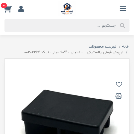
0
خانه
فهرست محصولات
درپوش قوطی پلاستیکی مستطیلی 40*60 میلی‌متر کد 00202267