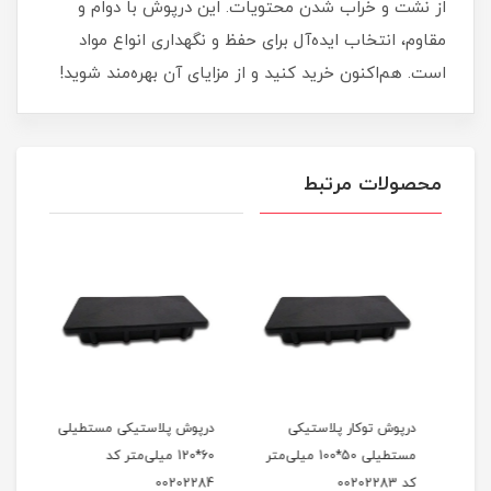
از نشت و خراب شدن محتویات. این درپوش با دوام و
مقاوم، انتخاب ایده‌آل برای حفظ و نگهداری انواع مواد
است. هم‌اکنون خرید کنید و از مزایای آن بهره‌مند شوید!
محصولات مرتبط
درپوش توکار پلاستیکی
درپوش پلاستیکی مستطیلی
درپو
 کد
مستطیلی 50*100 میلی‌متر
60*120 میلی‌متر کد
کد 00202283
00202284
2259