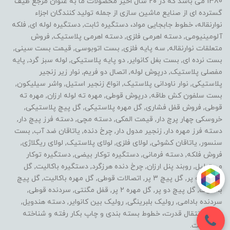
1380 می باشد که در ۲۰ سال اخیر محصولات ما به عنوان مرجع طیف
گسترده ای از صنایع ماشین سازی از جمله تولید کنندگان اجزاء
نوارنقاله، خطوط جابجایی مواد، دستگیره ثابت, دستگیره لوله ای, فلکه
آلومینیومی, دسته اهرمی فلزی, دسته اهرمی پلاستیک, فروش
متعلقات نوارنقاله, سه پایه فلزی, بست اتوبوسی, قیمت بست سینی,
بست نرده ای, بست بغل کانوایر, دو پایه پلاستیکی, لوله سبز گرد, پایه
مفصلی پلاستیک, درپوش لوله, اتصال دو فریم, نوار زیر زنجیر
پلاستیکی, نوار ناودانی پلاستیک, انواع زنجیر استیل, واشر سیلیکون,
بست سلفون کش طاقه, درپوش قوطی, مهره ته لوله ارزان, مهره ته
قوطی, فروش قفل فشاری, گل مهره پلاستیکی, گل پیچ پلاستیکی,
خروسکی چهار پرچ دار, قیمت المکی, دسته مچی, دسته فرز پیچ دار,
دسته فرز مهره دار, زنجیر مدول دار, چرخ دنده, یاتاقان ضد آب, بست
سنسور, یاتاقان کشوئی, لولای فلزی, لولای پلاستیک, لولای ریگلاژی,
فروش فلکه, دسته فرمانی, دستگیره توکار بیضی, دستگیره توکار
مستطیل, روبند پنل ارزان, چرخ دنده هرزگرد, دستگیره باکالیت, گل
مهره سه پر, گل پیچ 3 پر, اتصالات قوطی, گل مهره باکالیت, گل پیچ
باکالیت, گل پیچ دو پر, گل مهره 2 پر, قفل مگنتی, سردنده قوطی,
سردنده بادامی, رولیک بلبرینگی, رولیک بین کانوایر, دسته هندویل,
خطوط انتقال قدرت، خطوط بسته بندی و چاپ بکار رفته و شناخته
شده است.