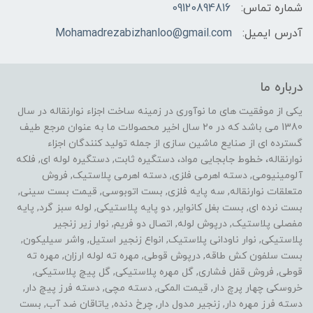
شماره تماس:
09120894816
آدرس ایمیل:
Mohamadrezabizhanloo@gmail.com
درباره ما
یکی از موفقیت های ما نوآوری در زمینه ساخت اجزاء نوارنقاله در سال
1380 می باشد که در ۲۰ سال اخیر محصولات ما به عنوان مرجع طیف
گسترده ای از صنایع ماشین سازی از جمله تولید کنندگان اجزاء
نوارنقاله، خطوط جابجایی مواد، دستگیره ثابت, دستگیره لوله ای, فلکه
آلومینیومی, دسته اهرمی فلزی, دسته اهرمی پلاستیک, فروش
متعلقات نوارنقاله, سه پایه فلزی, بست اتوبوسی, قیمت بست سینی,
بست نرده ای, بست بغل کانوایر, دو پایه پلاستیکی, لوله سبز گرد, پایه
مفصلی پلاستیک, درپوش لوله, اتصال دو فریم, نوار زیر زنجیر
پلاستیکی, نوار ناودانی پلاستیک, انواع زنجیر استیل, واشر سیلیکون,
بست سلفون کش طاقه, درپوش قوطی, مهره ته لوله ارزان, مهره ته
قوطی, فروش قفل فشاری, گل مهره پلاستیکی, گل پیچ پلاستیکی,
خروسکی چهار پرچ دار, قیمت المکی, دسته مچی, دسته فرز پیچ دار,
دسته فرز مهره دار, زنجیر مدول دار, چرخ دنده, یاتاقان ضد آب, بست