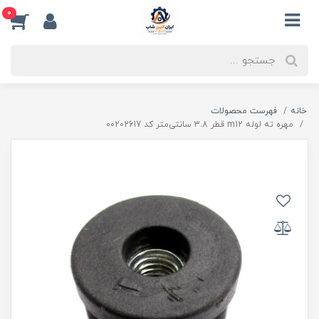
0
خانه
فهرست محصولات
مهره ته لوله m12 قطر 3.8 سانتی‌متر کد 00202617