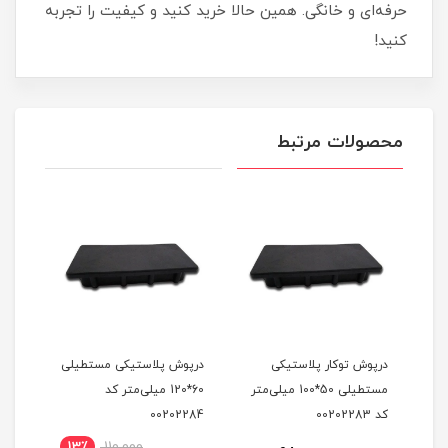
حرفه‌ای و خانگی. همین حالا خرید کنید و کیفیت را تجربه
کنید!
محصولات مرتبط
درپوش توکار پلاستیکی
درپوش پلاستیکی مستطیلی
درپو
 کد
مستطیلی 50*100 میلی‌متر
60*120 میلی‌متر کد
کد 00202283
00202284
2259
13٪
110,000
5