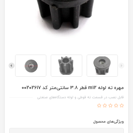
مهره ته لوله m12 قطر 3.8 سانتی‌متر کد 00202617
قابل نصب در قسمت ته قوطی و لوله دستگاه‌های صنعتی
ویژگی‌های محصول