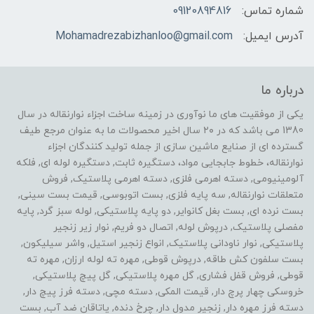
شماره تماس:
09120894816
آدرس ایمیل:
Mohamadrezabizhanloo@gmail.com
درباره ما
یکی از موفقیت های ما نوآوری در زمینه ساخت اجزاء نوارنقاله در سال
1380 می باشد که در ۲۰ سال اخیر محصولات ما به عنوان مرجع طیف
گسترده ای از صنایع ماشین سازی از جمله تولید کنندگان اجزاء
نوارنقاله، خطوط جابجایی مواد، دستگیره ثابت, دستگیره لوله ای, فلکه
آلومینیومی, دسته اهرمی فلزی, دسته اهرمی پلاستیک, فروش
متعلقات نوارنقاله, سه پایه فلزی, بست اتوبوسی, قیمت بست سینی,
بست نرده ای, بست بغل کانوایر, دو پایه پلاستیکی, لوله سبز گرد, پایه
مفصلی پلاستیک, درپوش لوله, اتصال دو فریم, نوار زیر زنجیر
پلاستیکی, نوار ناودانی پلاستیک, انواع زنجیر استیل, واشر سیلیکون,
بست سلفون کش طاقه, درپوش قوطی, مهره ته لوله ارزان, مهره ته
قوطی, فروش قفل فشاری, گل مهره پلاستیکی, گل پیچ پلاستیکی,
خروسکی چهار پرچ دار, قیمت المکی, دسته مچی, دسته فرز پیچ دار,
دسته فرز مهره دار, زنجیر مدول دار, چرخ دنده, یاتاقان ضد آب, بست