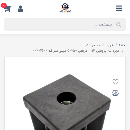
0
خانه
فهرست محصولات
مهره ته پروفیل m14 مربعی 50*50 میلی‌متر کد 00202609