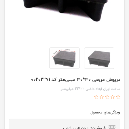
درپوش مربعی 30*30 میلی‌متر کد 00202271
ساخت ایران ابعاد داخلی 22*22 میلی‌متر
ویژگی‌های محصول
فروشنده: ایران البرز شاپ