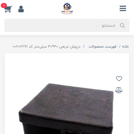
0
خانه
فهرست محصولات
درپوش مربعی 30*30 میلی‌متر کد 00202271