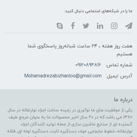
ما را در شبکه‌های اجتماعی دنبال کنید:
هفت روز هفته ، ۲۴ ساعت شبانه‌روز پاسخگوی شما
هستیم
شماره تماس:
09120894816
آدرس ایمیل:
Mohamadrezabizhanloo@gmail.com
درباره ما
یکی از موفقیت های ما نوآوری در زمینه ساخت اجزاء نوارنقاله در سال
1380 می باشد که در ۲۰ سال اخیر محصولات ما به عنوان مرجع طیف
گسترده ای از صنایع ماشین سازی از جمله تولید کنندگان اجزاء
نوارنقاله، خطوط جابجایی مواد، دستگیره ثابت, دستگیره لوله ای, فلکه