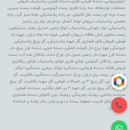
آلومینیومی, دسته اهرمی فلزی, دسته اهرمی پلاستیک, فروش
متعلقات نوارنقاله, سه پایه فلزی, بست اتوبوسی, قیمت بست سینی,
بست نرده ای, بست بغل کانوایر, دو پایه پلاستیکی, لوله سبز گرد, پایه
مفصلی پلاستیک, درپوش لوله, اتصال دو فریم, نوار زیر زنجیر
پلاستیکی, نوار ناودانی پلاستیک, انواع زنجیر استیل, واشر سیلیکون,
بست سلفون کش طاقه, درپوش قوطی, مهره ته لوله ارزان, مهره ته
قوطی, فروش قفل فشاری, گل مهره پلاستیکی, گل پیچ پلاستیکی,
خروسکی چهار پرچ دار, قیمت المکی, دسته مچی, دسته فرز پیچ دار,
دسته فرز مهره دار, زنجیر مدول دار, چرخ دنده, یاتاقان ضد آب, بست
سنسور, یاتاقان کشوئی, لولای فلزی, لولای پلاستیک, لولای ریگلاژی,
فروش فلکه, دسته فرمانی, دستگیره توکار بیضی, دستگیره توکار
مستطیل, روبند پنل ارزان, چرخ دنده هرزگرد, دستگیره باکالیت, گل
مهره سه پر, گل پیچ 3 پر, اتصالات قوطی, گل مهره باکالیت, گل پیچ
باکالیت, گل پیچ دو پر, گل مهره 2 پر, قفل مگنتی, سردنده قوطی,
سردنده بادامی, رولیک بلبرینگی, رولیک بین کانوایر, دسته هندویل,
خطوط انتقال قدرت، خطوط بسته بندی و چاپ بکار رفته و شناخته
شده است.