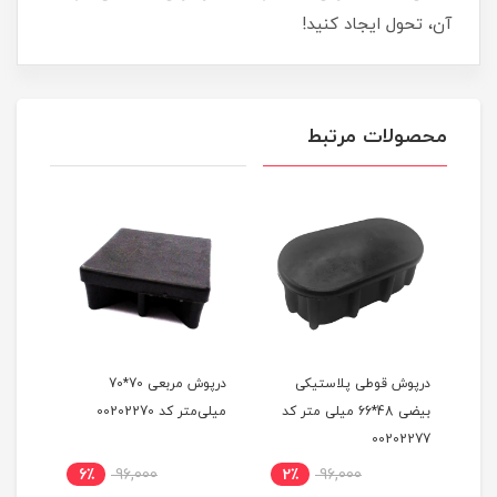
آن، تحول ایجاد کنید!
محصولات مرتبط
درپوش قوطی پلاستیکی
درپوش مربعی 70*70
درپو
ر کد
بیضی 48*66 میلی متر کد
میلی‌متر کد 00202270
00202277
کد 00202282
6٪
96,000
2٪
96,000
5