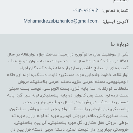
شماره تماس:
09120894816
آدرس ایمیل:
Mohamadrezabizhanloo@gmail.com
درباره ما
یکی از موفقیت های ما نوآوری در زمینه ساخت اجزاء نوارنقاله در سال
1380 می باشد که در ۲۰ سال اخیر محصولات ما به عنوان مرجع طیف
گسترده ای از صنایع ماشین سازی از جمله تولید کنندگان اجزاء
نوارنقاله، خطوط جابجایی مواد، دستگیره ثابت, دستگیره لوله ای, فلکه
آلومینیومی, دسته اهرمی فلزی, دسته اهرمی پلاستیک, فروش
متعلقات نوارنقاله, سه پایه فلزی, بست اتوبوسی, قیمت بست سینی,
بست نرده ای, بست بغل کانوایر, دو پایه پلاستیکی, لوله سبز گرد, پایه
مفصلی پلاستیک, درپوش لوله, اتصال دو فریم, نوار زیر زنجیر
پلاستیکی, نوار ناودانی پلاستیک, انواع زنجیر استیل, واشر سیلیکون,
بست سلفون کش طاقه, درپوش قوطی, مهره ته لوله ارزان, مهره ته
قوطی, فروش قفل فشاری, گل مهره پلاستیکی, گل پیچ پلاستیکی,
خروسکی چهار پرچ دار, قیمت المکی, دسته مچی, دسته فرز پیچ دار,