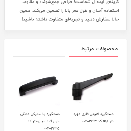
گزینه‌ی ایده‌آل شماست! طراحی جمع‌شونده و مقاوم،
استفاده آسان و طول عمر بالا را تضمین می‌کند. همین
حالا سفارش دهید و تجربه‌ای متفاوت داشته باشید!
محصولات مرتبط
ه
دستگیره اهرمی فلزی مهره
دستگیره پلاستیکی مشکی
دستگ
تر کد
دار m8 کد 00202313
طول 209 میلی‌متر کد
335
00202325