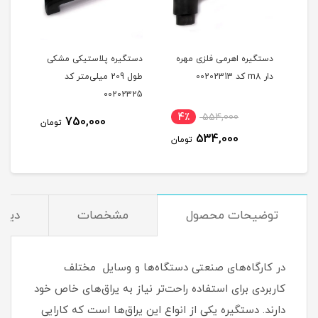
ه
دستگیره اهرمی فلزی مهره
دستگیره پلاستیکی مشکی
دستگ
تر کد
دار m8 کد 00202313
طول 209 میلی‌متر کد
335
00202325
نام
4٪
554,000
1,0
750,000
تومان
534,000
مان
تومان
توضیحات محصول
مشخصات
دیدگ
در کارگاه‌های صنعتی دستگاه‌ها و وسایل مختلف
کاربردی برای استفاده راحت‌تر نیاز به یراق‌های خاص خود
دارند. دستگیره یکی از انواع این یراق‌ها است که کارایی