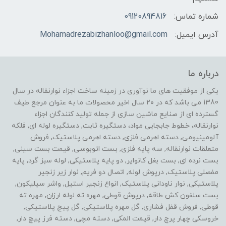
شماره تماس:
09120894816
آدرس ایمیل:
Mohamadrezabizhanloo@gmail.com
درباره ما
یکی از موفقیت های ما نوآوری در زمینه ساخت اجزاء نوارنقاله در سال
1380 می باشد که در ۲۰ سال اخیر محصولات ما به عنوان مرجع طیف
گسترده ای از صنایع ماشین سازی از جمله تولید کنندگان اجزاء
نوارنقاله، خطوط جابجایی مواد، دستگیره ثابت, دستگیره لوله ای, فلکه
آلومینیومی, دسته اهرمی فلزی, دسته اهرمی پلاستیک, فروش
متعلقات نوارنقاله, سه پایه فلزی, بست اتوبوسی, قیمت بست سینی,
بست نرده ای, بست بغل کانوایر, دو پایه پلاستیکی, لوله سبز گرد, پایه
مفصلی پلاستیک, درپوش لوله, اتصال دو فریم, نوار زیر زنجیر
پلاستیکی, نوار ناودانی پلاستیک, انواع زنجیر استیل, واشر سیلیکون,
بست سلفون کش طاقه, درپوش قوطی, مهره ته لوله ارزان, مهره ته
قوطی, فروش قفل فشاری, گل مهره پلاستیکی, گل پیچ پلاستیکی,
خروسکی چهار پرچ دار, قیمت المکی, دسته مچی, دسته فرز پیچ دار,