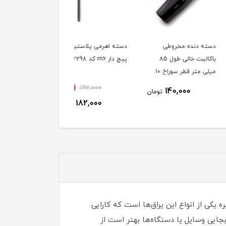
دنده مخروطی
دسته اهرمی پلاستیکی
دستگیره پلاستیکی مشک
باکالیت خالی طول 85
پیچ دار m6 کد 00202298
طول 108 میلی‌متر خارج
میلی متر قطر سوراخ 10
کد 00202326
ناموجود
6٪
192,000
140,000
تومان
182,000
تومان
 یکی از انواع این یراق‌ها است که کارایی
بجایی وسایل یا دستگاه‌ها بهتر است از