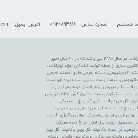
شماره تماس:
09120894816
آدرس ایمیل:
.com
یکی از موفقیت های ما نوآوری در زمینه ساخت اجزاء نوارنقاله در سال 1380 می باشد که در ۲۰ سال اخیر
ن سازی از جمله تولید کنندگان اجزاء نوارنقاله،
فلکه آلومینیومی, دسته اهرمی فلزی, دسته اهرمی
ست اتوبوسی, قیمت بست سینی, بست نرده ای, بست
ی پلاستیک, درپوش لوله, اتصال دو فریم, نوار زیر
استیل, واشر سیلیکون, بست سلفون کش طاقه, درپوش
اری, گل مهره پلاستیکی, گل پیچ پلاستیکی,
پیچ دار, دسته فرز مهره دار, زنجیر مدول دار,
ولای فلزی, لولای پلاستیک, لولای ریگلاژی, فروش
 مستطیل, روبند پنل ارزان, چرخ دنده هرزگرد,
ل مهره سه پر, گل پیچ 3 پر, اتصالات قوطی, گل مهره باکالیت, گل پیچ باکالیت, گل پیچ
 سردنده بادامی, رولیک بلبرینگی, رولیک بین کانوایر, دسته