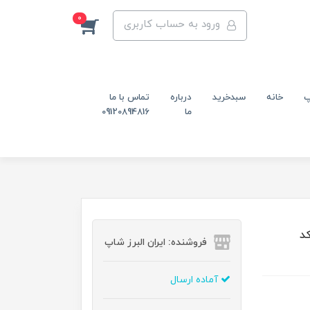
0
ورود به حساب کاربری
پ
خانه
سبدخرید
درباره
تماس با ما
ما
09120894816
ی‌متر کد
فروشنده: ایران البرز شاپ
آماده ارسال