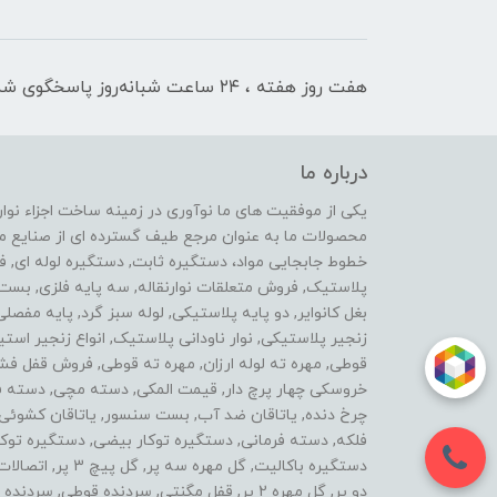
هفت روز هفته ، ۲۴ ساعت شبانه‌روز پاسخگوی شما هستیم
درباره ما
محصولات ما به عنوان مرجع طیف گسترده ای از صنایع ماشی
خطوط جابجایی مواد، دستگیره ثابت, دستگیره لوله ای, 
پلاستیک, فروش متعلقات نوارنقاله, سه پایه فلزی, ب
بغل کانوایر, دو پایه پلاستیکی, لوله سبز گرد, پایه مفصل
زنجیر پلاستیکی, نوار ناودانی پلاستیک, انواع زنجیر 
قوطی, مهره ته لوله ارزان, مهره ته قوطی, فروش قفل فش
خروسکی چهار پرچ دار, قیمت المکی, دسته مچی, دسته فرز 
چرخ دنده, یاتاقان ضد آب, بست سنسور, یاتاقان کشوئی, ل
فلکه, دسته فرمانی, دستگیره توکار بیضی, دستگیره توکار
دستگیره باکالیت, گ
دو پر, گل مهره 2 پر, قفل مگنتی, سردنده قوطی,