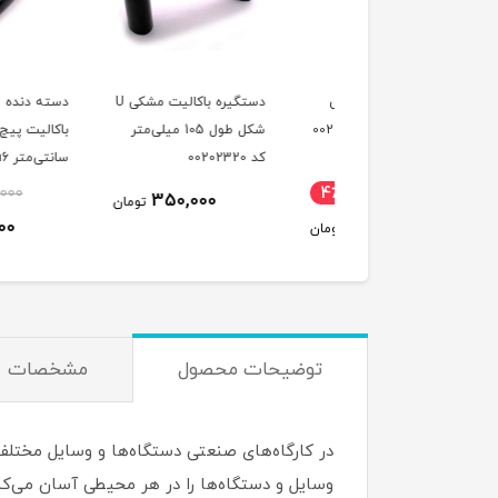
ه اهرمی پلاستیکی
دستگیره باکالیت مشکی U
دسته دنده مخروطی
m1 کد 00202296
شکل طول 105 میلی‌متر
باکالیت پیچ دار 11
کد 00202320
سانتی‌متر m6 کد
00202351
235,000
4٪
217,000
350,000
تومان
231,000
210,000
تومان
ت
توضیحات محصول
مشخصات
در کارگاه‌های صنعتی دستگاه‌ها و وسایل مختلف ک
وسایل و دستگاه‌ها را در هر محیطی آسان می‌کند 