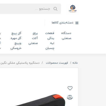
دسته‌بندی کالاها
دستگاه
قطعات
یراق
گل پیچ
پ
صنعتی
یدکی
آلات
گل مهره
م
لبه
صنعتی
وپیچ
آ
چسبان
خروسکی
ص
خانه
فهرست محصولات
دستگیره پلاستیکی مشکی نگین دار طول 137 میلی‌متر