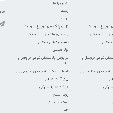
تماس با ما
راهنما
ما ر
درباره ما
ره وپیچ خروسکی
گل پیچ گل مهره وپیچ خروسکی
ین آلات صنعتی
پایه های ماشین آلات صنعتی
 صنعتی
دستگیره های صنعتی
لولا صنعتی
یکی قوطی پروفیل و
در پوش پلاستیکی قوطی پروفیل و
لوله
لبه چسبان صنایع چوب
قطعات یدکی لبه چسبان صنایع چوب
عتی
یراق آلات صنعتی
ستیکی
چرخ دنده پلاستیکی
زاویه سنج
ی
دستگاه صنعتی
کلمپ