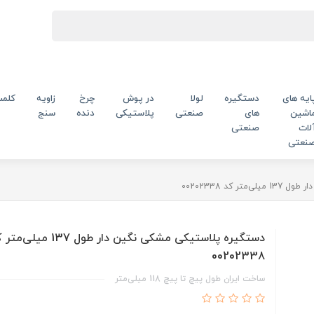
ایه های
دستگیره
لولا
در پوش
چرخ
زاویه
کلم
اشین
های
صنعتی
پلاستیکی
دنده
سنج
لات
صنعتی
نعتی
 کد 00202338
دستگیره پلاستیکی مشکی نگین دار طول 137 میل
00202338
ساخت ایران طول پیچ تا پیچ 118 میلی‌متر