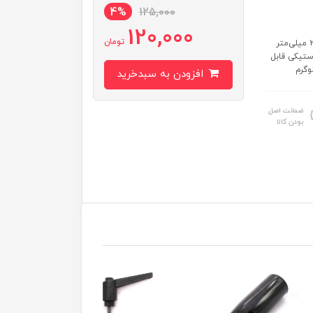
4%
125,000
120,000
تومان
مشخصات: ساخت ایران طول دستگیره: 137 میل‎ی‌‎متر عرض دستگیره: 27 میلی‌متر
 میلی‌متر جنس: پلاستیکی قابل
افزودن به سبدخرید
ضمانت اصل
بودن کالا