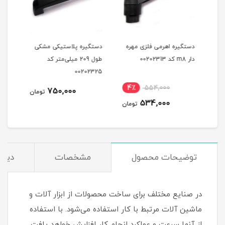
ه
دستگیره اهرمی فلزی مهره
دستگیره پلاستیکی مشکی
دستگ
تر کد
دار m8 کد 00202313
طول 209 میلی‌متر کد
335
00202325
نام
4٪
554,000
1,0
750,000
تومان
534,000
مان
تومان
توضیحات محصول
مشخصات
دیدگ
در صنایع مختلف برای ساخت محصولات از ابزار آلات و
ماشین آلات مرتبط با کار استفاده می‌شود. با استفاده
از آنها سرعت و عملکرد انجام کار افزایش خواهد یافت.