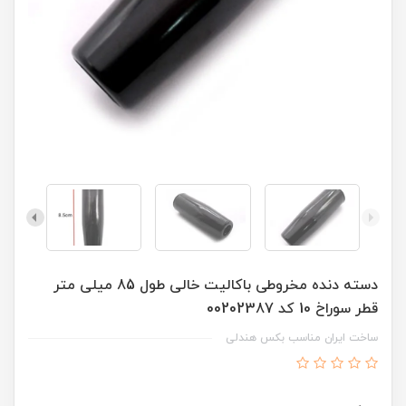
دسته دنده مخروطی باکالیت خالی طول 85 میلی متر
قطر سوراخ 10 کد 00202387
ساخت ایران مناسب بکس هندلی