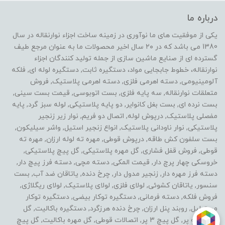
درباره ما
یکی از موفقیت های ما نوآوری در زمینه ساخت اجزاء نوارنقاله در سال
1380 می باشد که در ۲۰ سال اخیر محصولات ما به عنوان مرجع طیف
گسترده ای از صنایع ماشین سازی از جمله تولید کنندگان اجزاء
نوارنقاله، خطوط جابجایی مواد، دستگیره ثابت, دستگیره لوله ای, فلکه
آلومینیومی, دسته اهرمی فلزی, دسته اهرمی پلاستیک, فروش
متعلقات نوارنقاله, سه پایه فلزی, بست اتوبوسی, قیمت بست سینی,
بست نرده ای, بست بغل کانوایر, دو پایه پلاستیکی, لوله سبز گرد, پایه
مفصلی پلاستیک, درپوش لوله, اتصال دو فریم, نوار زیر زنجیر
پلاستیکی, نوار ناودانی پلاستیک, انواع زنجیر استیل, واشر سیلیکون,
بست سلفون کش طاقه, درپوش قوطی, مهره ته لوله ارزان, مهره ته
قوطی, فروش قفل فشاری, گل مهره پلاستیکی, گل پیچ پلاستیکی,
خروسکی چهار پرچ دار, قیمت المکی, دسته مچی, دسته فرز پیچ دار,
دسته فرز مهره دار, زنجیر مدول دار, چرخ دنده, یاتاقان ضد آب, بست
سنسور, یاتاقان کشوئی, لولای فلزی, لولای پلاستیک, لولای ریگلاژی,
فروش فلکه, دسته فرمانی, دستگیره توکار بیضی, دستگیره توکار
مستطیل, روبند پنل ارزان, چرخ دنده هرزگرد, دستگیره باکالیت, گل
مهره سه پر, گل پیچ 3 پر, اتصالات قوطی, گل مهره باکالیت, گل پیچ