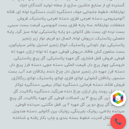
گسترده ای از صنایع ماشین سازی از جمله تولید کنندگان اجزاء
نوارنقاله، خطوط جابجایی مواد، دستگیره ثابت, دستگیره لوله ای, فلکه
آلومینیومی, دسته اهرمی فلزی, دسته اهرمی پلاستیک, فروش
متعلقات نوارنقاله, سه پایه فلزی, بست اتوبوسی, قیمت بست سینی,
بست نرده ای, بست بغل کانوایر, دو پایه پلاستیکی, لوله سبز گرد, پایه
مفصلی پلاستیک, درپوش لوله, اتصال دو فریم, نوار زیر زنجیر
پلاستیکی, نوار ناودانی پلاستیک, انواع زنجیر استیل, واشر سیلیکون,
بست سلفون کش طاقه, درپوش قوطی, مهره ته لوله ارزان, مهره ته
قوطی, فروش قفل فشاری, گل مهره پلاستیکی, گل پیچ پلاستیکی,
خروسکی چهار پرچ دار, قیمت المکی, دسته مچی, دسته فرز پیچ دار,
دسته فرز مهره دار, زنجیر مدول دار, چرخ دنده, یاتاقان ضد آب, بست
سنسور, یاتاقان کشوئی, لولای فلزی, لولای پلاستیک, لولای ریگلاژی,
فروش فلکه, دسته فرمانی, دستگیره توکار بیضی, دستگیره توکار
مستطیل, روبند پنل ارزان, چرخ دنده هرزگرد, دستگیره باکالیت, گل
مهره سه پر, گل پیچ 3 پر, اتصالات قوطی, گل مهره باکالیت, گل پیچ
باکالیت, گل پیچ دو پر, گل مهره 2 پر, قفل مگنتی, سردنده قوطی,
سردنده بادامی, رولیک بلبرینگی, رولیک بین کانوایر, دسته هندویل,
خطوط انتقال قدرت، خطوط بسته بندی و چاپ بکار رفته و شناخته
شده است.