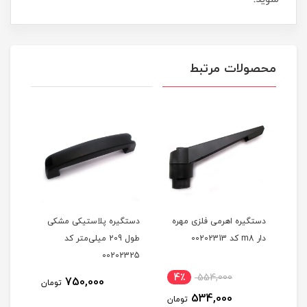
محصولات مرتبط
ه
دستگیره اهرمی فلزی مهره
دستگیره پلاستیکی مشکی
دستگ
تر کد
دار m8 کد 00202313
طول 209 میلی‌متر کد
335
00202325
نام
4٪
554,000
1,0
750,000
تومان
534,000
مان
تومان