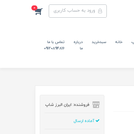
0
ورود به حساب کاربری
پ
خانه
سبدخرید
درباره
تماس با ما
ما
09120894816
فروشنده: ایران البرز شاپ
آماده ارسال