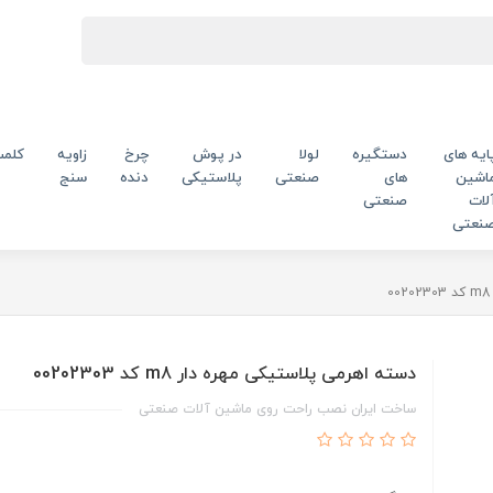
ایه های
دستگیره
لولا
در پوش
چرخ
زاویه
کلم
اشین
های
صنعتی
پلاستیکی
دنده
سنج
لات
صنعتی
نعتی
دسته اهرمی پلاستیکی مهره دار m8 کد 00202303
ساخت ایران نصب راحت روی ماشین آلات صنعتی