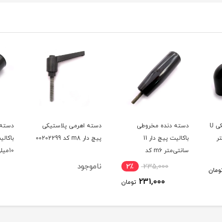
دسته اهرمی پلاستیکی
دسته دنده مخروطی
دسته 
پیچ دار m8 کد 00202299
باکالیت سوراخ دار قطر
10میلی‌متر طول 8.5
سانتی‌متر کد 00202387
کد 00202387
ناموجود
7٪
150,000
2٪
140,000
ومان
تومان