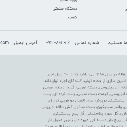
ی
دستگاه صنعتی
کلمپ
شماره تماس:
09120894816
آدرس ایمیل:
.com
یکی از موفقیت های ما نوآوری در زمینه ساخت اجزاء نوارنقاله در سال 1380 می باشد که در ۲۰ سال اخیر
ن سازی از جمله تولید کنندگان اجزاء نوارنقاله،
فلکه آلومینیومی, دسته اهرمی فلزی, دسته اهرمی
ست اتوبوسی, قیمت بست سینی, بست نرده ای, بست
ی پلاستیک, درپوش لوله, اتصال دو فریم, نوار زیر
استیل, واشر سیلیکون, بست سلفون کش طاقه, درپوش
اری, گل مهره پلاستیکی, گل پیچ پلاستیکی,
پیچ دار, دسته فرز مهره دار, زنجیر مدول دار,
ولای فلزی, لولای پلاستیک, لولای ریگلاژی, فروش