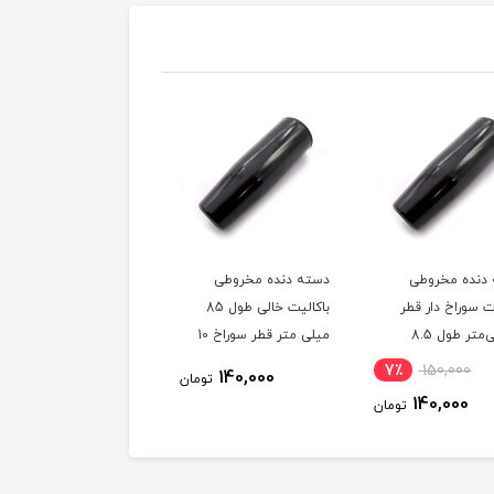
دنده مخروطی
دسته اهرمی پلاستیکی
دستگیره پلاستیکی مشک
باکالیت خالی طول 85
پیچ دار m6 کد 00202298
طول 108 میلی‌متر خارج
میلی متر قطر سوراخ 10
کد 00202326
ناموجود
6٪
192,000
140,000
تومان
182,000
تومان