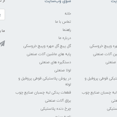
یت
منوی وب‌سایت
از 
خانه
تماس با ما
راهنما
ما ر
درباره ما
ره وپیچ خروسکی
گل پیچ گل مهره وپیچ خروسکی
ین آلات صنعتی
پایه های ماشین آلات صنعتی
 صنعتی
دستگیره های صنعتی
لولا صنعتی
یکی قوطی پروفیل و
در پوش پلاستیکی قوطی پروفیل و
لوله
لبه چسبان صنایع چوب
قطعات یدکی لبه چسبان صنایع چوب
عتی
یراق آلات صنعتی
ستیکی
چرخ دنده پلاستیکی
زاویه سنج