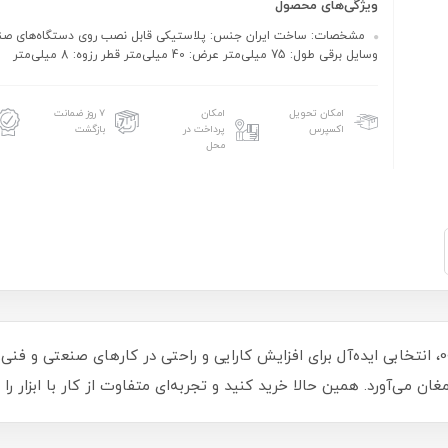
ویژگی‌های محصول
مشخصات: ساخت ایران جنس: پلاستیکی قابل نصب روی دستگاه‌های صن
وسایل برقی طول: 75 میلی‌متر عرض: 40 میلی‌متر قطر رزوه: 8 میلی‌متر
امکان تحویل
امکان
۷ روز ضمانت
اکسپرس
پرداخت در
بازگشت
محل
دسته اهرمی پلاستیکی مهره‌دار M8 کد 00202303، انتخابی ایده‌آل برای افزایش کارایی و راحتی در 
غان می‌آورد. همین حالا خرید کنید و تجربه‌ای متفاوت از کار با ابزار ر