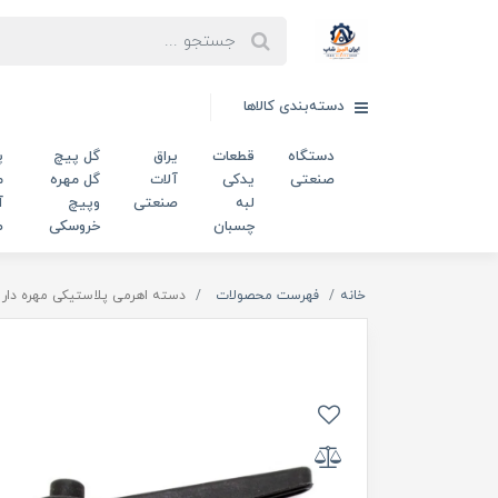
دسته‌بندی کالاها
دستگاه
قطعات
یراق
گل پیچ
پ
صنعتی
یدکی
آلات
گل مهره
م
لبه
صنعتی
وپیچ
آ
چسبان
خروسکی
ص
خانه
فهرست محصولات
دسته اهرمی پلاستیکی مهره دار m8 کد 00202303