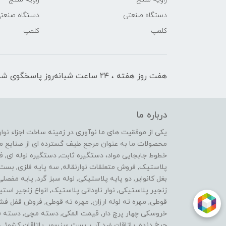
دستگاه صنعتی
دستگاه صنعت
کلمپ
کلمپ
هفت روز هفته ، ۲۴ ساعت شبانه‌روز پاسخگوی شما هستیم
درباره ما
محصولات ما به عنوان مرجع طیف گسترده ای از صنایع ماشی
خطوط جابجایی مواد، دستگیره ثابت, دستگیره لوله ای, 
پلاستیک, فروش متعلقات نوارنقاله, سه پایه فلزی, ب
بغل کانوایر, دو پایه پلاستیکی, لوله سبز گرد, پایه مفصل
زنجیر پلاستیکی, نوار ناودانی پلاستیک, انواع زنجیر 
قوطی, مهره ته لوله ارزان, مهره ته قوطی, فروش قفل فش
خروسکی چهار پرچ دار, قیمت المکی, دسته مچی, دسته فرز 
چرخ دنده, یاتاقان ضد آب, بست سنسور, یاتاقان کشوئی, ل