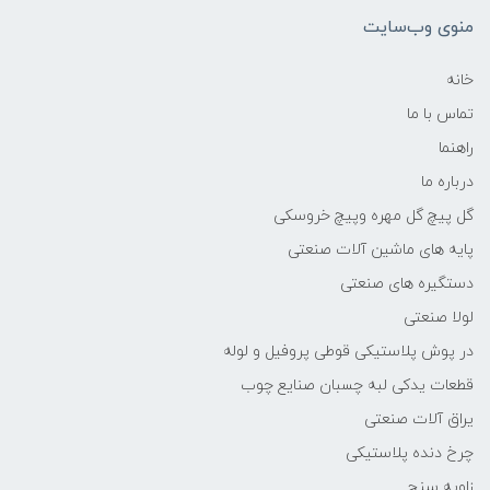
منوی وب‌سایت
خانه
تماس با ما
راهنما
درباره ما
گل پیچ گل مهره وپیچ خروسکی
پایه های ماشین آلات صنعتی
دستگیره های صنعتی
لولا صنعتی
در پوش پلاستیکی قوطی پروفیل و لوله
قطعات یدکی لبه چسبان صنایع چوب
یراق آلات صنعتی
چرخ دنده پلاستیکی
زاویه سنج