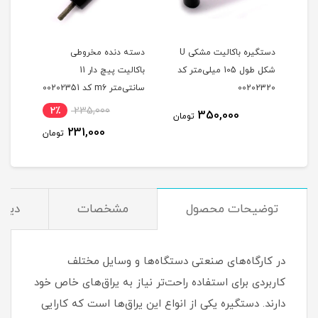
دستگیره باکالیت مشکی U
دسته دنده مخروطی
دسته
شکل طول 105 میلی‌متر کد
باکالیت پیچ دار 11
پیچ دار m8 
00202320
سانتی‌متر m6 کد 00202351
نام
2٪
235,000
4
350,000
تومان
231,000
مان
تومان
توضیحات محصول
مشخصات
دیدگ
در کارگاه‌های صنعتی دستگاه‌ها و وسایل مختلف
کاربردی برای استفاده راحت‌تر نیاز به یراق‌های خاص خود
دارند. دستگیره یکی از انواع این یراق‌ها است که کارایی