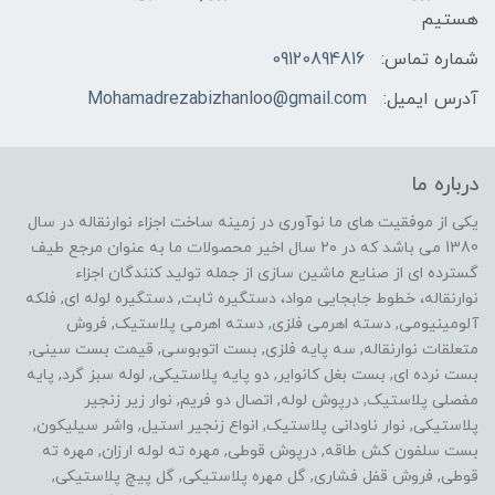
هستیم
شماره تماس:
09120894816
آدرس ایمیل:
Mohamadrezabizhanloo@gmail.com
درباره ما
یکی از موفقیت های ما نوآوری در زمینه ساخت اجزاء نوارنقاله در سال
1380 می باشد که در ۲۰ سال اخیر محصولات ما به عنوان مرجع طیف
گسترده ای از صنایع ماشین سازی از جمله تولید کنندگان اجزاء
نوارنقاله، خطوط جابجایی مواد، دستگیره ثابت, دستگیره لوله ای, فلکه
آلومینیومی, دسته اهرمی فلزی, دسته اهرمی پلاستیک, فروش
متعلقات نوارنقاله, سه پایه فلزی, بست اتوبوسی, قیمت بست سینی,
بست نرده ای, بست بغل کانوایر, دو پایه پلاستیکی, لوله سبز گرد, پایه
مفصلی پلاستیک, درپوش لوله, اتصال دو فریم, نوار زیر زنجیر
پلاستیکی, نوار ناودانی پلاستیک, انواع زنجیر استیل, واشر سیلیکون,
بست سلفون کش طاقه, درپوش قوطی, مهره ته لوله ارزان, مهره ته
قوطی, فروش قفل فشاری, گل مهره پلاستیکی, گل پیچ پلاستیکی,