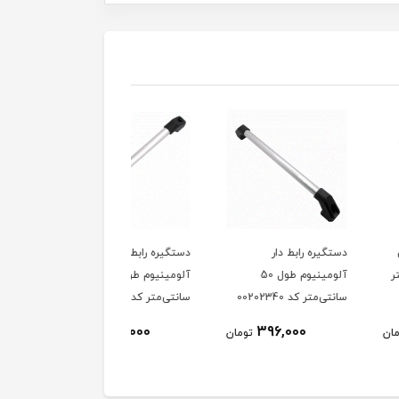
ه رابط دار
دستگیره رابط دار
دستگیره پلاستیکی مشک
آلومینیوم طول 50
آلومینیوم طول 40
طول 20 سانتی‌متر کد
 کد 00202340
سانتی‌متر کد 00202340
00202678
250,000
389,000
396,000
تومان
تومان
توم