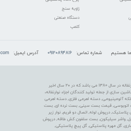
زاویه سنج
ی
دستگاه صنعتی
کلمپ
شماره تماس:
09120894816
آدرس ایمیل:
.com
یکی از موفقیت های ما نوآوری در زمینه ساخت اجزاء نوارنقاله در سال 1380 می باشد که در ۲۰ سال اخیر
ن سازی از جمله تولید کنندگان اجزاء نوارنقاله،
فلکه آلومینیومی, دسته اهرمی فلزی, دسته اهرمی
ست اتوبوسی, قیمت بست سینی, بست نرده ای, بست
ی پلاستیک, درپوش لوله, اتصال دو فریم, نوار زیر
استیل, واشر سیلیکون, بست سلفون کش طاقه, درپوش
اری, گل مهره پلاستیکی, گل پیچ پلاستیکی,