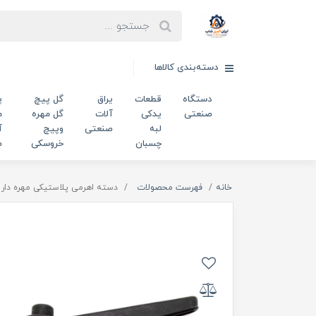
دسته‌بندی کالاها
دستگاه
قطعات
یراق
گل پیچ
پ
صنعتی
یدکی
آلات
گل مهره
م
لبه
صنعتی
وپیچ
آ
چسبان
خروسکی
ص
خانه
فهرست محصولات
دسته اهرمی پلاستیکی مهره دار m10 کد 00202300