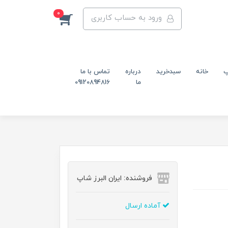
0
ورود به حساب کاربری
پ
خانه
سبدخرید
درباره
تماس با ما
ما
09120894816
فروشنده: ایران البرز شاپ
آماده ارسال