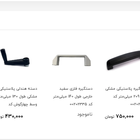
شکی
دستگیره فلزی سفید
دسته هندلی پلاستیکی
دستگیر
خارجی طول 140 میلی‌متر
مشکی طول 130 میلی‌متر
کد 00202335
وسط چهارگوش کد
سانتی‌متر
00202386
ناموجود
430,000
ومان
تومان