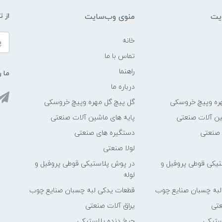
یت
منوی وب‌سایت
از 
خانه
تماس با ما
راهنما
ما ر
درباره ما
ره وپیچ خروسکی
گل پیچ گل مهره وپیچ خروسکی
ین آلات صنعتی
پایه های ماشین آلات صنعتی
 صنعتی
دستگیره های صنعتی
لولا صنعتی
یکی قوطی پروفیل و
در پوش پلاستیکی قوطی پروفیل و
لوله
لبه چسبان صنایع چوب
قطعات یدکی لبه چسبان صنایع چوب
عتی
یراق آلات صنعتی
ستیکی
چرخ دنده پلاستیکی