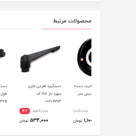
محصولات مرتبط
ه فلکه باکالیت دسته
دستگیره اهرمی فلزی
دستگیره پلاستیکی م
ثابت قطر 125 میلی متر
مهره دار m8 کد
طول 209 میلی‌متر کد
00202325
00202313
4٪
554,000
1,012,000
750,000
ت
534,000
1,100,000
تومان
تومان