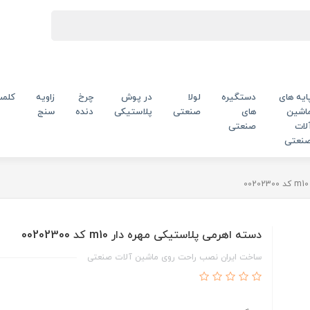
ایه های
دستگیره
لولا
در پوش
چرخ
زاویه
کلم
اشین
های
صنعتی
پلاستیکی
دنده
سنج
لات
صنعتی
نعتی
دسته اهرمی پلاستیکی مهره دار m10 کد 00202300
ساخت ایران نصب راحت روی ماشین آلات صنعتی